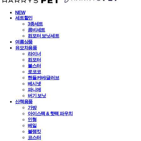
NEW
세트할인
3종세트
콤비세트
컴포터 보닛세트
여름상품
유모차용품
라이너
컴포터
볼스터
로코코
핸들커버/글러브
베시넷
파니에
버기 보닛
산책용품
가방
아이스팩 & 핫팩 파우치
인형
베일
블랭킷
코스터