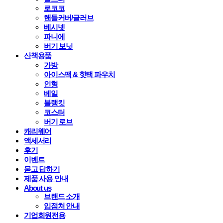
로코코
핸들커버/글러브
베시넷
파니에
버기 보닛
산책용품
가방
아이스팩 & 핫팩 파우치
인형
베일
블랭킷
코스터
버기 로브
캐리웨어
액세서리
후기
이벤트
묻고 답하기
제품 사용 안내
About us
브랜드 소개
입점처 안내
기업회원전용