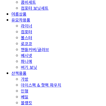
콤비세트
컴포터 보닛세트
여름상품
유모차용품
라이너
컴포터
볼스터
로코코
핸들커버/글러브
베시넷
파니에
버기 보닛
산책용품
가방
아이스팩 & 핫팩 파우치
인형
베일
블랭킷