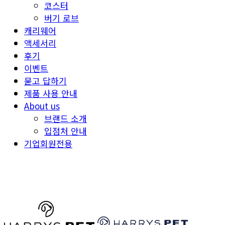
코스터
버기 로브
캐리웨어
액세서리
후기
이벤트
묻고 답하기
제품 사용 안내
About us
브랜드 소개
입점처 안내
기업회원전용
HARRYSPET