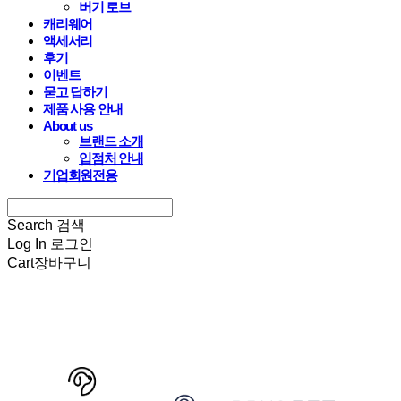
버기 로브
캐리웨어
액세서리
후기
이벤트
묻고 답하기
제품 사용 안내
About us
브랜드 소개
입점처 안내
기업회원전용
Search
검색
Log In
로그인
Cart
장바구니
HARRYSPET