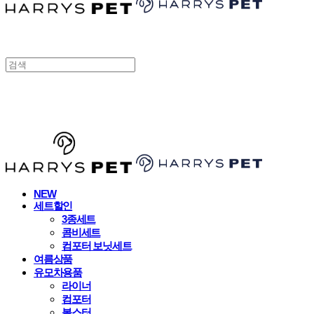
HARRYSPET
NEW
세트할인
3종세트
콤비세트
컴포터 보닛세트
여름상품
유모차용품
라이너
컴포터
볼스터