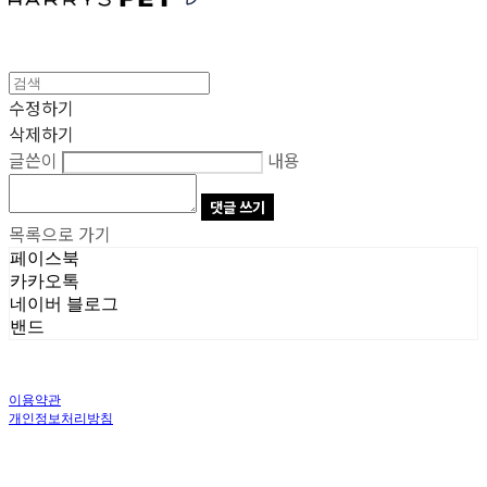
수정하기
삭제하기
글쓴이
내용
댓글 쓰기
목록으로 가기
페이스북
카카오톡
네이버 블로그
밴드
이용약관
개인정보처리방침
사업자정보확인
상호: 주식회사 오브앤 | 대표: 유정훈 | 개인정보관리책임자: 정준영 | 전화: 070-