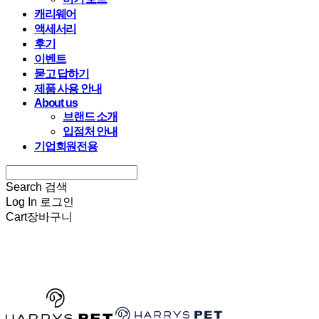
캐리웨어
액세서리
후기
이벤트
묻고 답하기
제품 사용 안내
About us
브랜드 소개
입점처 안내
기업회원전용
Search
검색
Log In
로그인
Cart
장바구니
HARRYSPET