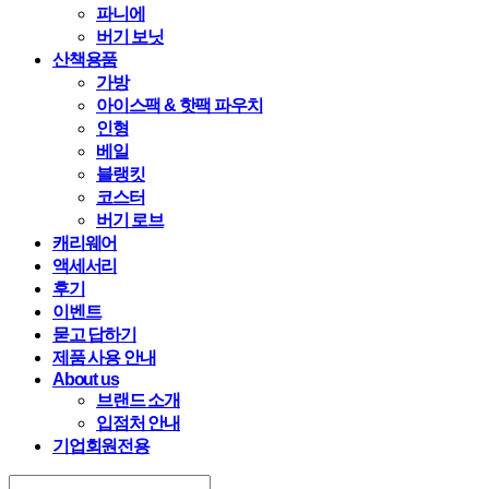
파니에
버기 보닛
산책용품
가방
아이스팩 & 핫팩 파우치
인형
베일
블랭킷
코스터
버기 로브
캐리웨어
액세서리
후기
이벤트
묻고 답하기
제품 사용 안내
About us
브랜드 소개
입점처 안내
기업회원전용