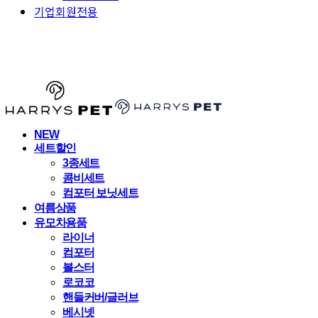
기업회원전용
HARRYSPET
NEW
세트할인
3종세트
콤비세트
컴포터 보닛세트
여름상품
유모차용품
라이너
컴포터
볼스터
로코코
핸들커버/글러브
베시넷