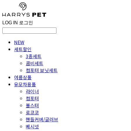
LOG IN
로그인
NEW
세트할인
3종세트
콤비세트
컴포터 보닛세트
여름상품
유모차용품
라이너
컴포터
볼스터
로코코
핸들커버/글러브
베시넷