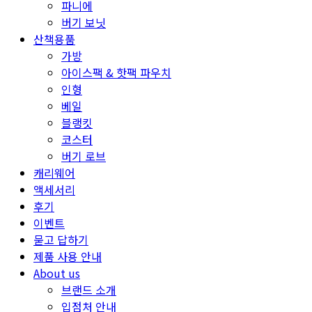
파니에
버기 보닛
산책용품
가방
아이스팩 & 핫팩 파우치
인형
베일
블랭킷
코스터
버기 로브
캐리웨어
액세서리
후기
이벤트
묻고 답하기
제품 사용 안내
About us
브랜드 소개
입점처 안내