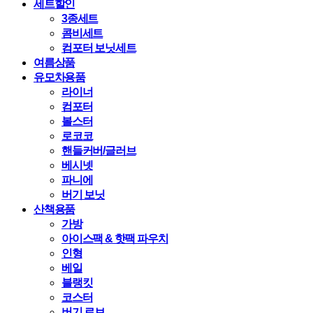
세트할인
3종세트
콤비세트
컴포터 보닛세트
여름상품
유모차용품
라이너
컴포터
볼스터
로코코
핸들커버/글러브
베시넷
파니에
버기 보닛
산책용품
가방
아이스팩 & 핫팩 파우치
인형
베일
블랭킷
코스터
버기 로브