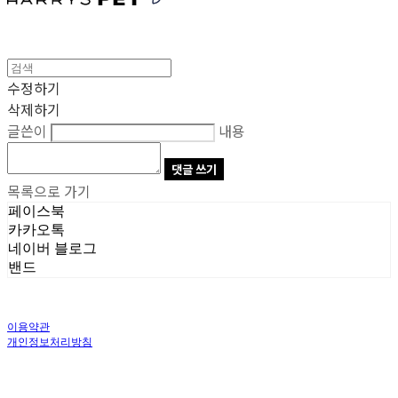
수정하기
삭제하기
글쓴이
내용
댓글 쓰기
목록으로 가기
페이스북
카카오톡
네이버 블로그
밴드
이용약관
개인정보처리방침
사업자정보확인
상호: 주식회사 오브앤 | 대표: 유정훈 | 개인정보관리책임자: 정준영 | 전화: 070-