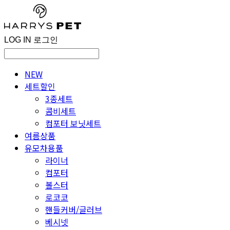
LOG IN
로그인
NEW
세트할인
3종세트
콤비세트
컴포터 보닛세트
여름상품
유모차용품
라이너
컴포터
볼스터
로코코
핸들커버/글러브
베시넷