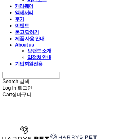
캐리웨어
액세서리
후기
이벤트
묻고 답하기
제품 사용 안내
About us
브랜드 소개
입점처 안내
기업회원전용
Search
검색
Log In
로그인
Cart
장바구니
HARRYSPET