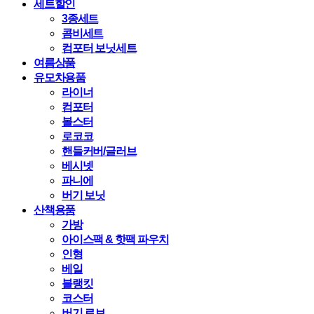
세트할인
3종세트
콤비세트
컴포터 보닛세트
여름상품
유모차용품
라이너
컴포터
볼스터
로코코
핸들커버/글러브
베시넷
파니에
버기 보닛
산책용품
가방
아이스팩 & 핫팩 파우치
인형
베일
블랭킷
코스터
버기 로브