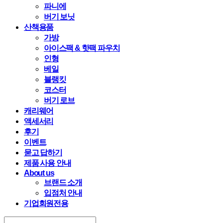
파니에
버기 보닛
산책용품
가방
아이스팩 & 핫팩 파우치
인형
베일
블랭킷
코스터
버기 로브
캐리웨어
액세서리
후기
이벤트
묻고 답하기
제품 사용 안내
About us
브랜드 소개
입점처 안내
기업회원전용