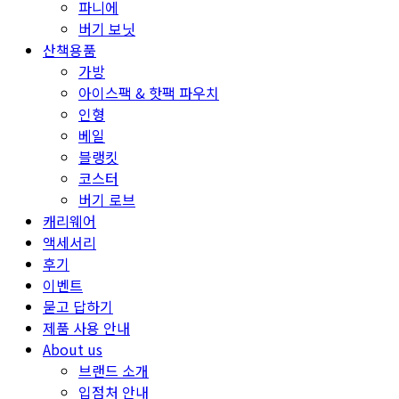
파니에
버기 보닛
산책용품
가방
아이스팩 & 핫팩 파우치
인형
베일
블랭킷
코스터
버기 로브
캐리웨어
액세서리
후기
이벤트
묻고 답하기
제품 사용 안내
About us
브랜드 소개
입점처 안내