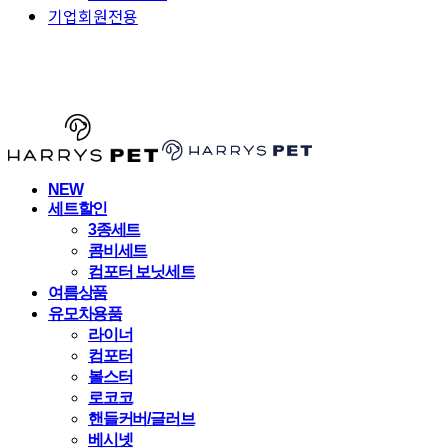
기업회원전용
HARRYSPET
NEW
세트할인
3종세트
콤비세트
컴포터 보닛세트
여름상품
유모차용품
라이너
컴포터
볼스터
로코코
핸들커버/글러브
베시넷