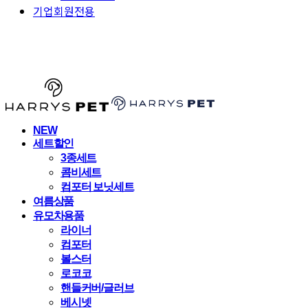
기업회원전용
HARRYSPET
NEW
세트할인
3종세트
콤비세트
컴포터 보닛세트
여름상품
유모차용품
라이너
컴포터
볼스터
로코코
핸들커버/글러브
베시넷