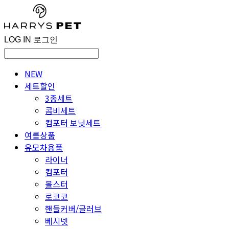
LOG IN
로그인
NEW
세트할인
3종세트
콤비세트
컴포터 보닛세트
여름상품
유모차용품
라이너
컴포터
볼스터
로코코
핸들커버/글러브
베시넷