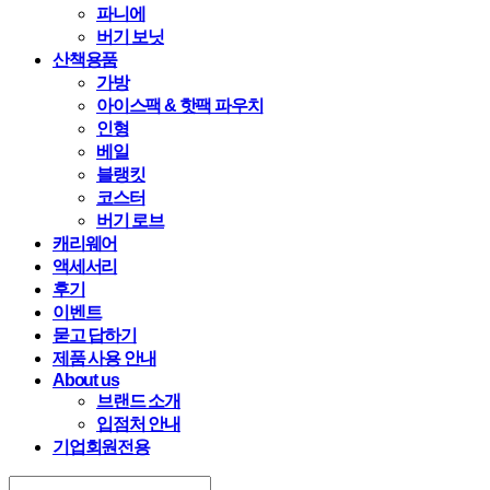
파니에
버기 보닛
산책용품
가방
아이스팩 & 핫팩 파우치
인형
베일
블랭킷
코스터
버기 로브
캐리웨어
액세서리
후기
이벤트
묻고 답하기
제품 사용 안내
About us
브랜드 소개
입점처 안내
기업회원전용