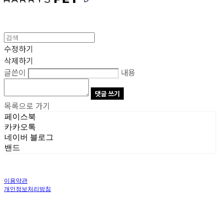
수정하기
삭제하기
글쓴이
내용
댓글 쓰기
목록으로 가기
페이스북
카카오톡
네이버 블로그
밴드
이용약관
개인정보처리방침
사업자정보확인
상호: 주식회사 오브앤 | 대표: 유정훈 | 개인정보관리책임자: 정준영 | 전화: 070-