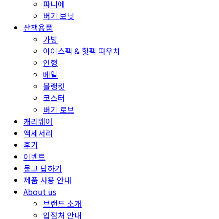
파니에
버기 보닛
산책용품
가방
아이스팩 & 핫팩 파우치
인형
베일
블랭킷
코스터
버기 로브
캐리웨어
액세서리
후기
이벤트
묻고 답하기
제품 사용 안내
About us
브랜드 소개
입점처 안내