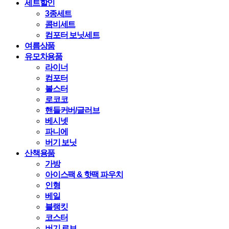
세트할인
3종세트
콤비세트
컴포터 보닛세트
여름상품
유모차용품
라이너
컴포터
볼스터
로코코
핸들커버/글러브
베시넷
파니에
버기 보닛
산책용품
가방
아이스팩 & 핫팩 파우치
인형
베일
블랭킷
코스터
버기 로브