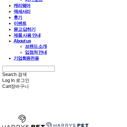
캐리웨어
액세서리
후기
이벤트
묻고 답하기
제품 사용 안내
About us
브랜드 소개
입점처 안내
기업회원전용
Search
검색
Log In
로그인
Cart
장바구니
HARRYSPET