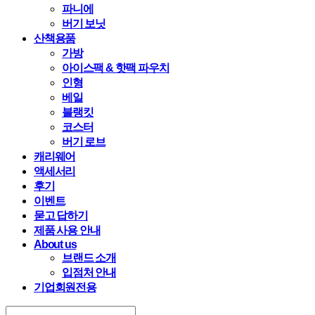
파니에
버기 보닛
산책용품
가방
아이스팩 & 핫팩 파우치
인형
베일
블랭킷
코스터
버기 로브
캐리웨어
액세서리
후기
이벤트
묻고 답하기
제품 사용 안내
About us
브랜드 소개
입점처 안내
기업회원전용