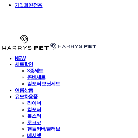
기업회원전용
HARRYSPET
NEW
세트할인
3종세트
콤비세트
컴포터 보닛세트
여름상품
유모차용품
라이너
컴포터
볼스터
로코코
핸들커버/글러브
베시넷