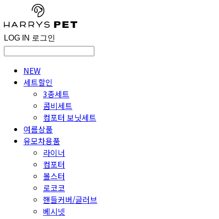
LOG IN
로그인
NEW
세트할인
3종세트
콤비세트
컴포터 보닛세트
여름상품
유모차용품
라이너
컴포터
볼스터
로코코
핸들커버/글러브
베시넷