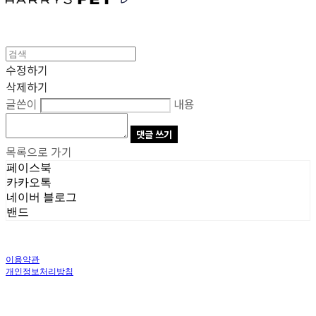
수정하기
삭제하기
글쓴이
내용
댓글 쓰기
목록으로 가기
페이스북
카카오톡
네이버 블로그
밴드
이용약관
개인정보처리방침
사업자정보확인
상호: 주식회사 오브앤 | 대표: 유정훈 | 개인정보관리책임자: 정준영 | 전화: 070-