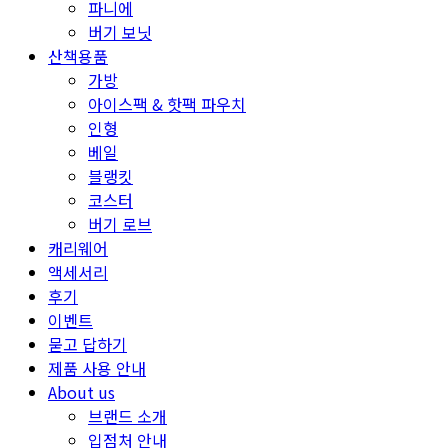
파니에
버기 보닛
산책용품
가방
아이스팩 & 핫팩 파우치
인형
베일
블랭킷
코스터
버기 로브
캐리웨어
액세서리
후기
이벤트
묻고 답하기
제품 사용 안내
About us
브랜드 소개
입점처 안내