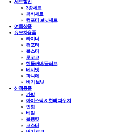
세트할인
3종세트
콤비세트
컴포터 보닛세트
여름상품
유모차용품
라이너
컴포터
볼스터
로코코
핸들커버/글러브
베시넷
파니에
버기 보닛
산책용품
가방
아이스팩 & 핫팩 파우치
인형
베일
블랭킷
코스터
버기 로브