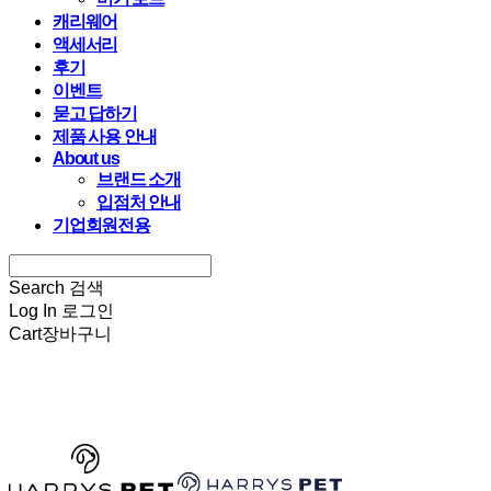
캐리웨어
액세서리
후기
이벤트
묻고 답하기
제품 사용 안내
About us
브랜드 소개
입점처 안내
기업회원전용
Search
검색
Log In
로그인
Cart
장바구니
HARRYSPET