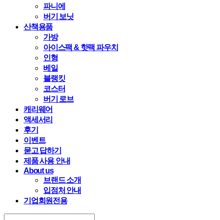
파니에
버기 보닛
산책용품
가방
아이스팩 & 핫팩 파우치
인형
베일
블랭킷
코스터
버기 로브
캐리웨어
액세서리
후기
이벤트
묻고 답하기
제품 사용 안내
About us
브랜드 소개
입점처 안내
기업회원전용