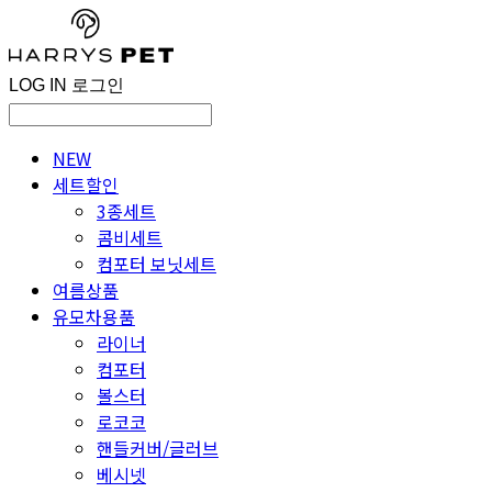
LOG IN
로그인
NEW
세트할인
3종세트
콤비세트
컴포터 보닛세트
여름상품
유모차용품
라이너
컴포터
볼스터
로코코
핸들커버/글러브
베시넷