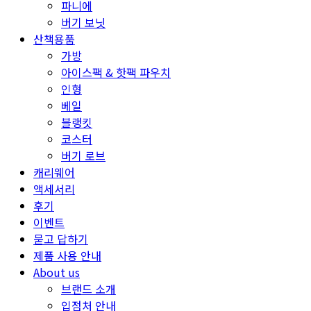
파니에
버기 보닛
산책용품
가방
아이스팩 & 핫팩 파우치
인형
베일
블랭킷
코스터
버기 로브
캐리웨어
액세서리
후기
이벤트
묻고 답하기
제품 사용 안내
About us
브랜드 소개
입점처 안내