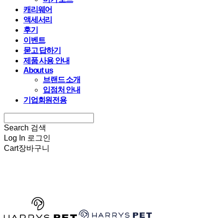
캐리웨어
액세서리
후기
이벤트
묻고 답하기
제품 사용 안내
About us
브랜드 소개
입점처 안내
기업회원전용
Search
검색
Log In
로그인
Cart
장바구니
HARRYSPET