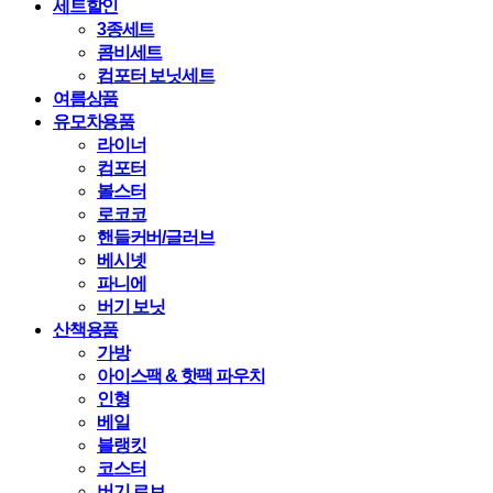
세트할인
3종세트
콤비세트
컴포터 보닛세트
여름상품
유모차용품
라이너
컴포터
볼스터
로코코
핸들커버/글러브
베시넷
파니에
버기 보닛
산책용품
가방
아이스팩 & 핫팩 파우치
인형
베일
블랭킷
코스터
버기 로브