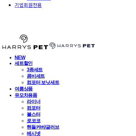
기업회원전용
HARRYSPET
NEW
세트할인
3종세트
콤비세트
컴포터 보닛세트
여름상품
유모차용품
라이너
컴포터
볼스터
로코코
핸들커버/글러브
베시넷