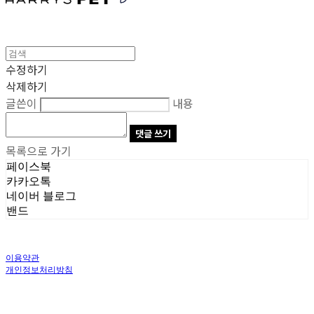
수정하기
삭제하기
글쓴이
내용
댓글 쓰기
목록으로 가기
페이스북
카카오톡
네이버 블로그
밴드
이용약관
개인정보처리방침
사업자정보확인
상호: 주식회사 오브앤 | 대표: 유정훈 | 개인정보관리책임자: 정준영 | 전화: 070-