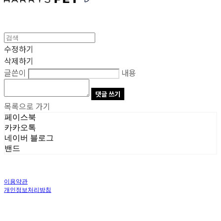
수정하기
삭제하기
글쓴이
내용
댓글 쓰기
목록으로 가기
페이스북
카카오톡
네이버 블로그
밴드
이용약관
개인정보처리방침
사업자정보확인
상호: 주식회사 오브앤 | 대표: 유정훈 | 개인정보관리책임자: 정준영 | 전화: 070-