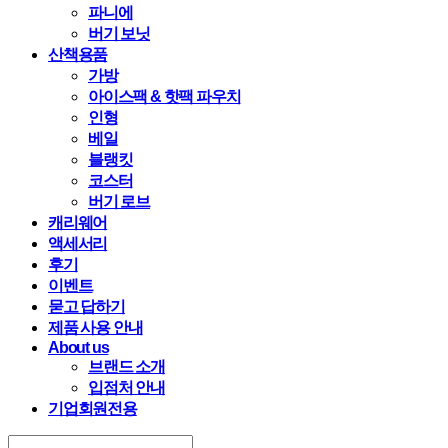
파니에
버기 보닛
산책용품
가방
아이스팩 & 핫팩 파우치
인형
베일
블랭킷
코스터
버기 로브
캐리웨어
액세서리
후기
이벤트
묻고 답하기
제품 사용 안내
About us
브랜드 소개
입점처 안내
기업회원전용