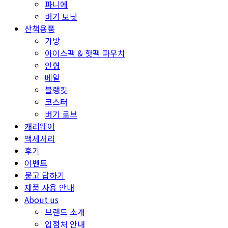
파니에
버기 보닛
산책용품
가방
아이스팩 & 핫팩 파우치
인형
베일
블랭킷
코스터
버기 로브
캐리웨어
액세서리
후기
이벤트
묻고 답하기
제품 사용 안내
About us
브랜드 소개
입점처 안내