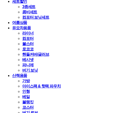
세트할인
3종세트
콤비세트
컴포터 보닛세트
여름상품
유모차용품
라이너
컴포터
볼스터
로코코
핸들커버/글러브
베시넷
파니에
버기 보닛
산책용품
가방
아이스팩 & 핫팩 파우치
인형
베일
블랭킷
코스터
버기 로브