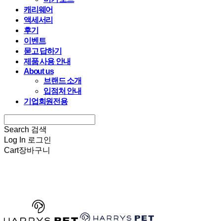
캐리웨어
액세서리
후기
이벤트
묻고 답하기
제품 사용 안내
About us
브랜드 소개
입점처 안내
기업회원전용
Search
검색
Log In
로그인
Cart
장바구니
HARRYSPET