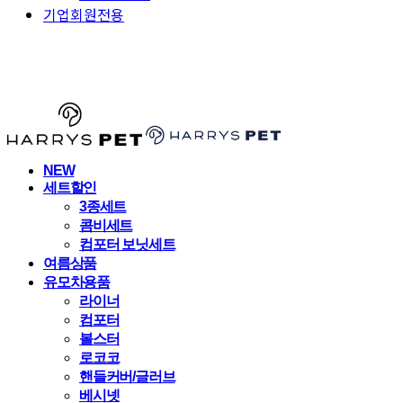
기업회원전용
HARRYSPET
NEW
세트할인
3종세트
콤비세트
컴포터 보닛세트
여름상품
유모차용품
라이너
컴포터
볼스터
로코코
핸들커버/글러브
베시넷