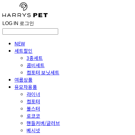
LOG IN
로그인
NEW
세트할인
3종세트
콤비세트
컴포터 보닛세트
여름상품
유모차용품
라이너
컴포터
볼스터
로코코
핸들커버/글러브
베시넷