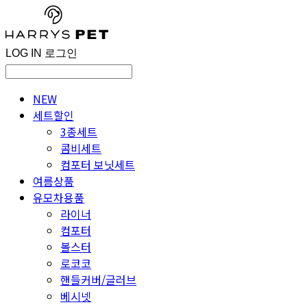
LOG IN
로그인
NEW
세트할인
3종세트
콤비세트
컴포터 보닛세트
여름상품
유모차용품
라이너
컴포터
볼스터
로코코
핸들커버/글러브
베시넷