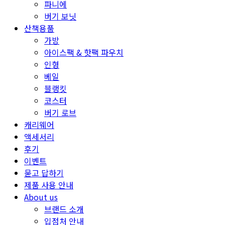
파니에
버기 보닛
산책용품
가방
아이스팩 & 핫팩 파우치
인형
베일
블랭킷
코스터
버기 로브
캐리웨어
액세서리
후기
이벤트
묻고 답하기
제품 사용 안내
About us
브랜드 소개
입점처 안내