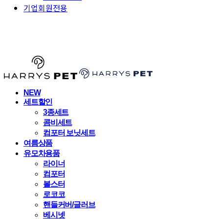
기업회원전용
HARRYSPET
NEW
세트할인
3종세트
콤비세트
컴포터 보닛세트
여름상품
유모차용품
라이너
컴포터
볼스터
로코코
핸들커버/글러브
베시넷