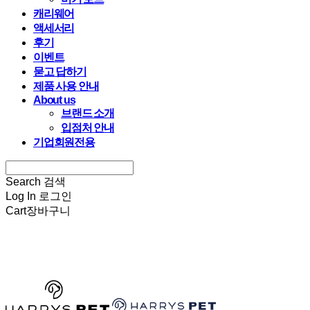
캐리웨어
액세서리
후기
이벤트
묻고 답하기
제품 사용 안내
About us
브랜드 소개
입점처 안내
기업회원전용
Search
검색
Log In
로그인
Cart
장바구니
HARRYSPET