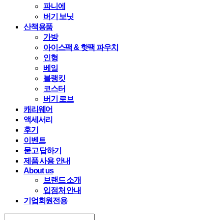
파니에
버기 보닛
산책용품
가방
아이스팩 & 핫팩 파우치
인형
베일
블랭킷
코스터
버기 로브
캐리웨어
액세서리
후기
이벤트
묻고 답하기
제품 사용 안내
About us
브랜드 소개
입점처 안내
기업회원전용