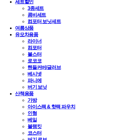
세트할인
3종세트
콤비세트
컴포터 보닛세트
여름상품
유모차용품
라이너
컴포터
볼스터
로코코
핸들커버/글러브
베시넷
파니에
버기 보닛
산책용품
가방
아이스팩 & 핫팩 파우치
인형
베일
블랭킷
코스터
버기 로브