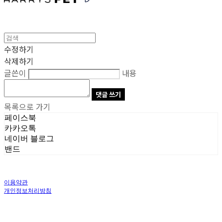
수정하기
삭제하기
글쓴이
내용
댓글 쓰기
목록으로 가기
페이스북
카카오톡
네이버 블로그
밴드
이용약관
개인정보처리방침
사업자정보확인
상호: 주식회사 오브앤 | 대표: 유정훈 | 개인정보관리책임자: 정준영 | 전화: 070-