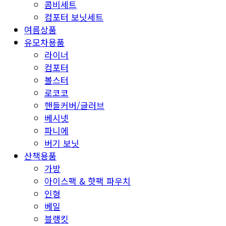
콤비세트
컴포터 보닛세트
여름상품
유모차용품
라이너
컴포터
볼스터
로코코
핸들커버/글러브
베시넷
파니에
버기 보닛
산책용품
가방
아이스팩 & 핫팩 파우치
인형
베일
블랭킷