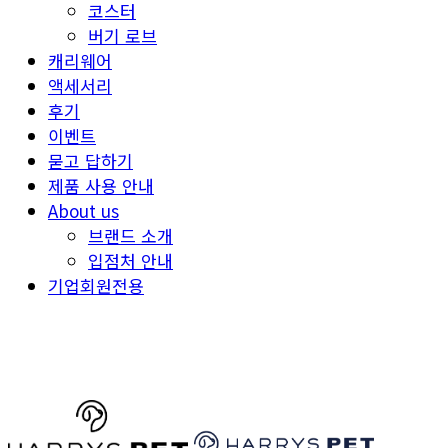
코스터
버기 로브
캐리웨어
액세서리
후기
이벤트
묻고 답하기
제품 사용 안내
About us
브랜드 소개
입점처 안내
기업회원전용
HARRYSPET