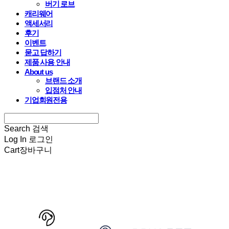
버기 로브
캐리웨어
액세서리
후기
이벤트
묻고 답하기
제품 사용 안내
About us
브랜드 소개
입점처 안내
기업회원전용
Search
검색
Log In
로그인
Cart
장바구니
HARRYSPET