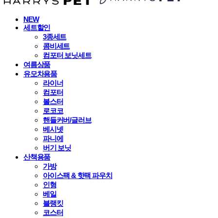
NEW
세트할인
3종세트
콤비세트
컴포터 보닛세트
여름상품
유모차용품
라이너
컴포터
볼스터
로코코
핸들커버/글러브
베시넷
파니에
버기 보닛
산책용품
가방
아이스팩 & 핫팩 파우치
인형
베일
블랭킷
코스터