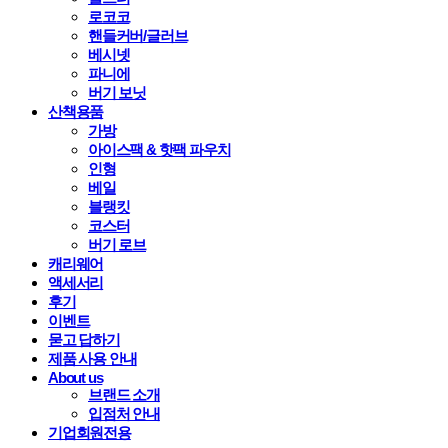
로코코
핸들커버/글러브
베시넷
파니에
버기 보닛
산책용품
가방
아이스팩 & 핫팩 파우치
인형
베일
블랭킷
코스터
버기 로브
캐리웨어
액세서리
후기
이벤트
묻고 답하기
제품 사용 안내
About us
브랜드 소개
입점처 안내
기업회원전용