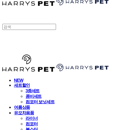
HARRYSPET
NEW
세트할인
3종세트
콤비세트
컴포터 보닛세트
여름상품
유모차용품
라이너
컴포터
볼스터