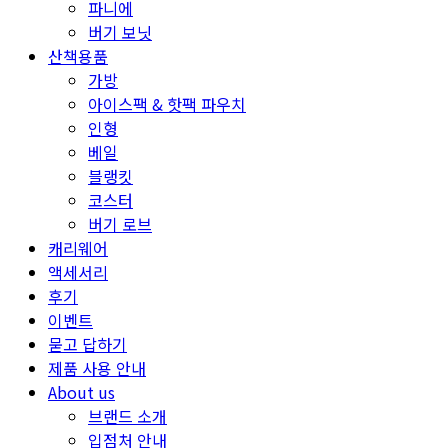
파니에
버기 보닛
산책용품
가방
아이스팩 & 핫팩 파우치
인형
베일
블랭킷
코스터
버기 로브
캐리웨어
액세서리
후기
이벤트
묻고 답하기
제품 사용 안내
About us
브랜드 소개
입점처 안내