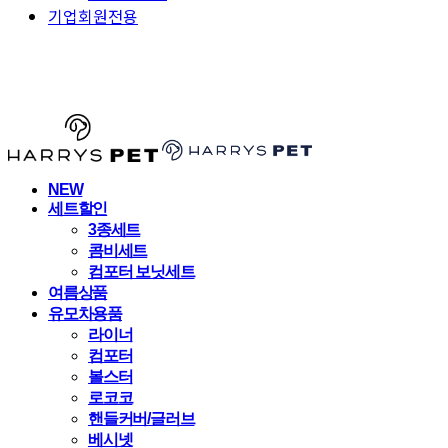
기업회원전용
HARRYSPET
NEW
세트할인
3종세트
콤비세트
컴포터 보닛세트
여름상품
유모차용품
라이너
컴포터
볼스터
로코코
핸들커버/글러브
베시넷