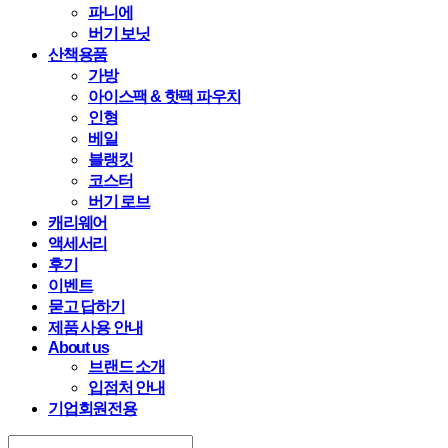
파니에
버기 보닛
산책용품
가방
아이스팩 & 핫팩 파우치
인형
베일
블랭킷
코스터
버기 로브
캐리웨어
액세서리
후기
이벤트
묻고 답하기
제품 사용 안내
About us
브랜드 소개
입점처 안내
기업회원전용