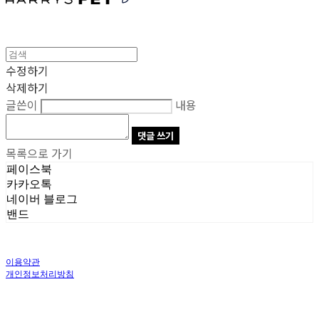
수정하기
삭제하기
글쓴이
내용
댓글 쓰기
목록으로 가기
페이스북
카카오톡
네이버 블로그
밴드
이용약관
개인정보처리방침
사업자정보확인
상호: 주식회사 오브앤 | 대표: 유정훈 | 개인정보관리책임자: 정준영 | 전화: 070-