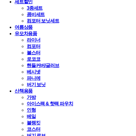
세트할인
3종세트
콤비세트
컴포터 보닛세트
여름상품
유모차용품
라이너
컴포터
볼스터
로코코
핸들커버/글러브
베시넷
파니에
버기 보닛
산책용품
가방
아이스팩 & 핫팩 파우치
인형
베일
블랭킷
코스터
버기 로브