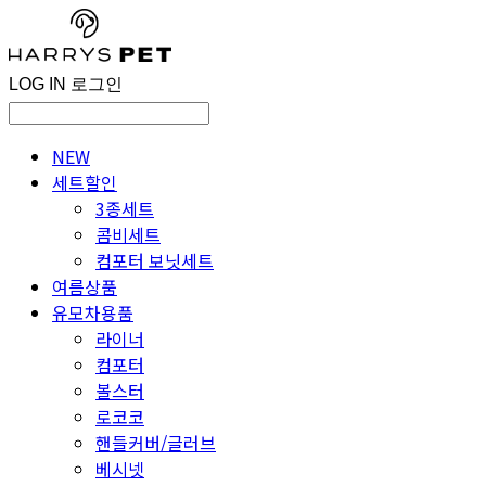
LOG IN
로그인
NEW
세트할인
3종세트
콤비세트
컴포터 보닛세트
여름상품
유모차용품
라이너
컴포터
볼스터
로코코
핸들커버/글러브
베시넷