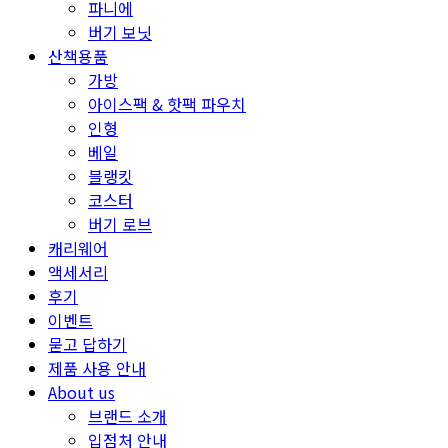
파니에
버기 보닛
산책용품
가방
아이스팩 & 핫팩 파우치
인형
베일
블랭킷
코스터
버기 로브
캐리웨어
액세서리
후기
이벤트
묻고 답하기
제품 사용 안내
About us
브랜드 소개
입점처 안내