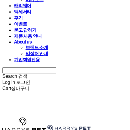
캐리웨어
액세서리
후기
이벤트
묻고 답하기
제품 사용 안내
About us
브랜드 소개
입점처 안내
기업회원전용
Search
검색
Log In
로그인
Cart
장바구니
HARRYSPET