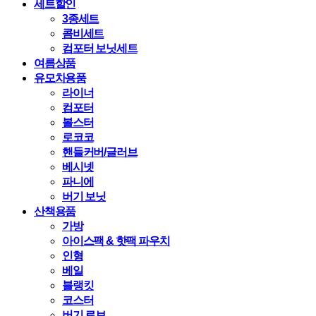
세트할인
3종세트
콤비세트
컴포터 보닛세트
여름상품
유모차용품
라이너
컴포터
볼스터
로코코
핸들커버/글러브
베시넷
파니에
버기 보닛
산책용품
가방
아이스팩 & 핫팩 파우치
인형
베일
블랭킷
코스터
버기 로브