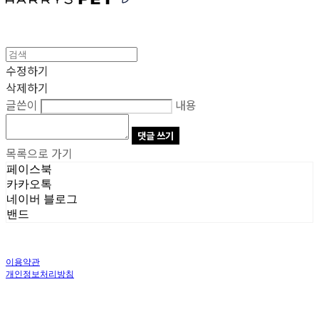
수정하기
삭제하기
글쓴이
내용
댓글 쓰기
목록으로 가기
페이스북
카카오톡
네이버 블로그
밴드
이용약관
개인정보처리방침
사업자정보확인
상호: 주식회사 오브앤 | 대표: 유정훈 | 개인정보관리책임자: 정준영 | 전화: 070-