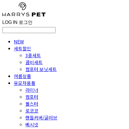
LOG IN
로그인
NEW
세트할인
3종세트
콤비세트
컴포터 보닛세트
여름상품
유모차용품
라이너
컴포터
볼스터
로코코
핸들커버/글러브
베시넷