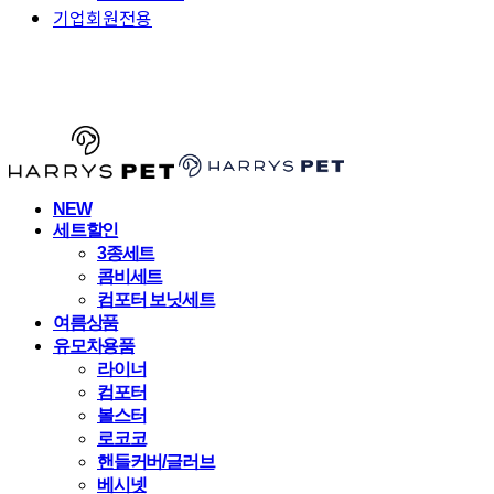
기업회원전용
HARRYSPET
NEW
세트할인
3종세트
콤비세트
컴포터 보닛세트
여름상품
유모차용품
라이너
컴포터
볼스터
로코코
핸들커버/글러브
베시넷