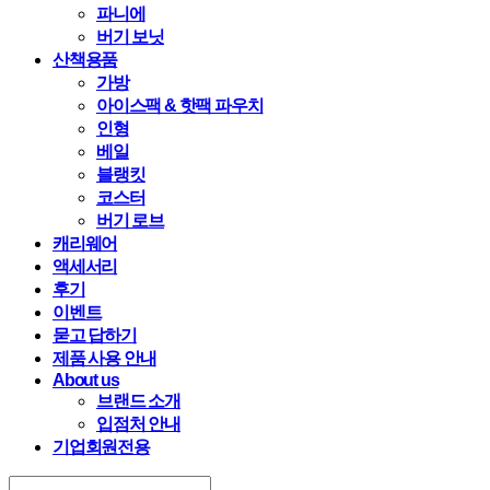
파니에
버기 보닛
산책용품
가방
아이스팩 & 핫팩 파우치
인형
베일
블랭킷
코스터
버기 로브
캐리웨어
액세서리
후기
이벤트
묻고 답하기
제품 사용 안내
About us
브랜드 소개
입점처 안내
기업회원전용