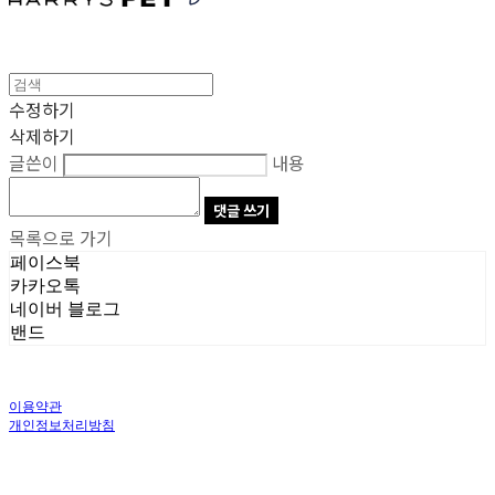
수정하기
삭제하기
글쓴이
내용
댓글 쓰기
목록으로 가기
페이스북
카카오톡
네이버 블로그
밴드
이용약관
개인정보처리방침
사업자정보확인
상호: 주식회사 오브앤 | 대표: 유정훈 | 개인정보관리책임자: 정준영 | 전화: 070-