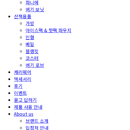
파니에
버기 보닛
산책용품
가방
아이스팩 & 핫팩 파우치
인형
베일
블랭킷
코스터
버기 로브
캐리웨어
액세서리
후기
이벤트
묻고 답하기
제품 사용 안내
About us
브랜드 소개
입점처 안내