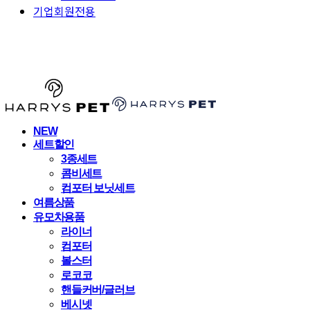
기업회원전용
HARRYSPET
NEW
세트할인
3종세트
콤비세트
컴포터 보닛세트
여름상품
유모차용품
라이너
컴포터
볼스터
로코코
핸들커버/글러브
베시넷