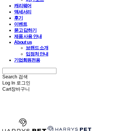
캐리웨어
액세서리
후기
이벤트
묻고 답하기
제품 사용 안내
About us
브랜드 소개
입점처 안내
기업회원전용
Search
검색
Log In
로그인
Cart
장바구니
HARRYSPET