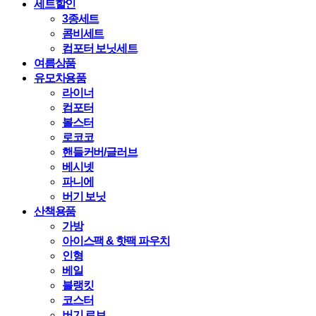
세트할인
3종세트
콤비세트
컴포터 보닛세트
여름상품
유모차용품
라이너
컴포터
볼스터
로코코
핸들커버/글러브
베시넷
파니에
버기 보닛
산책용품
가방
아이스팩 & 핫팩 파우치
인형
베일
블랭킷
코스터
버기 로브