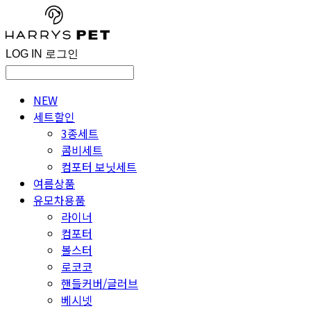
LOG IN
로그인
NEW
세트할인
3종세트
콤비세트
컴포터 보닛세트
여름상품
유모차용품
라이너
컴포터
볼스터
로코코
핸들커버/글러브
베시넷