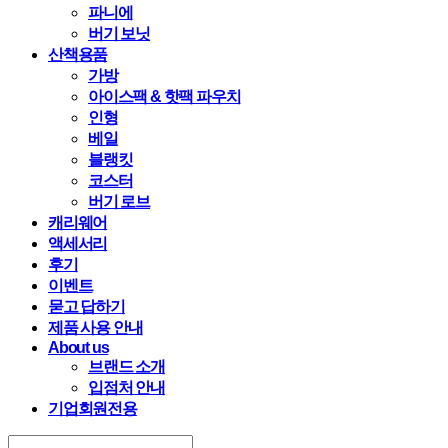
파니에
버기 보닛
산책용품
가방
아이스팩 & 핫팩 파우치
인형
베일
블랭킷
코스터
버기 로브
캐리웨어
액세서리
후기
이벤트
묻고 답하기
제품 사용 안내
About us
브랜드 소개
입점처 안내
기업회원전용