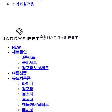
기업회원전용
HARRYSPET
NEW
세트할인
3종세트
콤비세트
컴포터 보닛세트
여름상품
유모차용품
라이너
컴포터
볼스터
로코코
핸들커버/글러브
베시넷