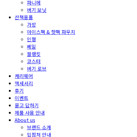
파니에
버기 보닛
산책용품
가방
아이스팩 & 핫팩 파우치
인형
베일
블랭킷
코스터
버기 로브
캐리웨어
액세서리
후기
이벤트
묻고 답하기
제품 사용 안내
About us
브랜드 소개
입점처 안내