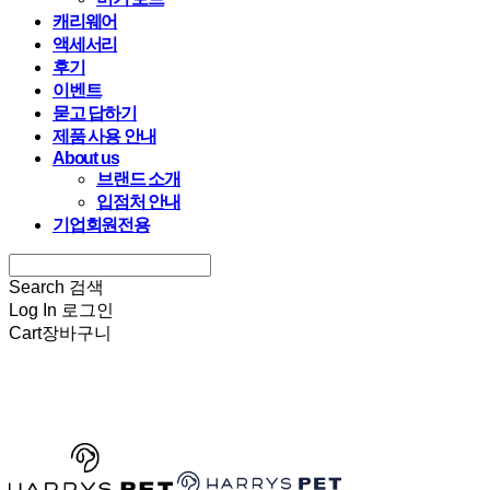
캐리웨어
액세서리
후기
이벤트
묻고 답하기
제품 사용 안내
About us
브랜드 소개
입점처 안내
기업회원전용
Search
검색
Log In
로그인
Cart
장바구니
HARRYSPET