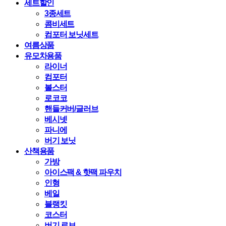
세트할인
3종세트
콤비세트
컴포터 보닛세트
여름상품
유모차용품
라이너
컴포터
볼스터
로코코
핸들커버/글러브
베시넷
파니에
버기 보닛
산책용품
가방
아이스팩 & 핫팩 파우치
인형
베일
블랭킷
코스터
버기 로브