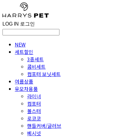
LOG IN
로그인
NEW
세트할인
3종세트
콤비세트
컴포터 보닛세트
여름상품
유모차용품
라이너
컴포터
볼스터
로코코
핸들커버/글러브
베시넷