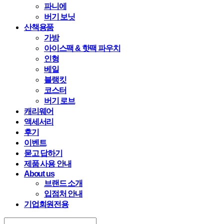
파니에
버기 보닛
산책용품
가방
아이스팩 & 핫팩 파우치
인형
베일
블랭킷
코스터
버기 로브
캐리웨어
액세서리
후기
이벤트
묻고 답하기
제품 사용 안내
About us
브랜드 소개
입점처 안내
기업회원전용