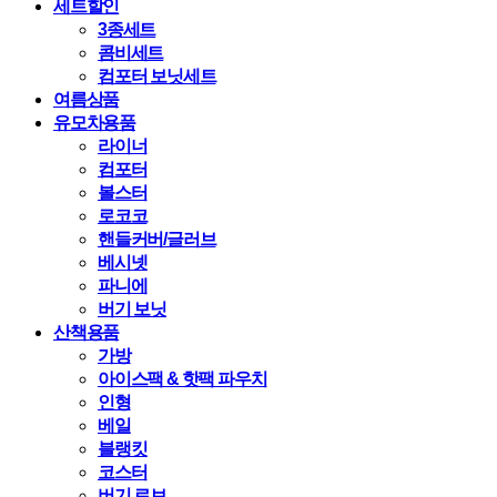
세트할인
3종세트
콤비세트
컴포터 보닛세트
여름상품
유모차용품
라이너
컴포터
볼스터
로코코
핸들커버/글러브
베시넷
파니에
버기 보닛
산책용품
가방
아이스팩 & 핫팩 파우치
인형
베일
블랭킷
코스터
버기 로브