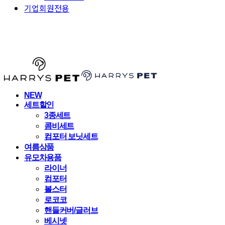
기업회원전용
HARRYSPET
NEW
세트할인
3종세트
콤비세트
컴포터 보닛세트
여름상품
유모차용품
라이너
컴포터
볼스터
로코코
핸들커버/글러브
베시넷