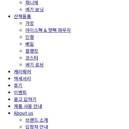
파니에
버기 보닛
산책용품
가방
아이스팩 & 핫팩 파우치
인형
베일
블랭킷
코스터
버기 로브
캐리웨어
액세서리
후기
이벤트
묻고 답하기
제품 사용 안내
About us
브랜드 소개
입점처 안내