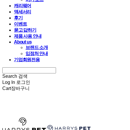
캐리웨어
액세서리
후기
이벤트
묻고 답하기
제품 사용 안내
About us
브랜드 소개
입점처 안내
기업회원전용
Search
검색
Log In
로그인
Cart
장바구니
HARRYSPET