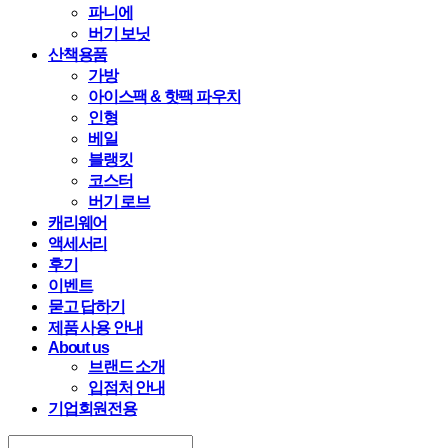
파니에
버기 보닛
산책용품
가방
아이스팩 & 핫팩 파우치
인형
베일
블랭킷
코스터
버기 로브
캐리웨어
액세서리
후기
이벤트
묻고 답하기
제품 사용 안내
About us
브랜드 소개
입점처 안내
기업회원전용