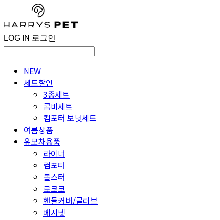
LOG IN
로그인
NEW
세트할인
3종세트
콤비세트
컴포터 보닛세트
여름상품
유모차용품
라이너
컴포터
볼스터
로코코
핸들커버/글러브
베시넷