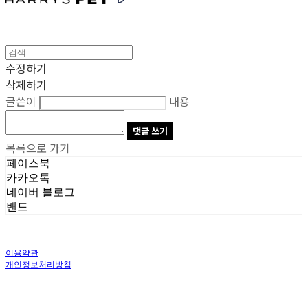
수정하기
삭제하기
글쓴이
내용
댓글 쓰기
목록으로 가기
페이스북
카카오톡
네이버 블로그
밴드
이용약관
개인정보처리방침
사업자정보확인
상호: 주식회사 오브앤 | 대표: 유정훈 | 개인정보관리책임자: 정준영 | 전화: 070-