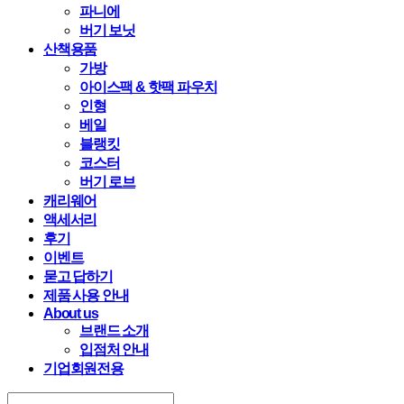
파니에
버기 보닛
산책용품
가방
아이스팩 & 핫팩 파우치
인형
베일
블랭킷
코스터
버기 로브
캐리웨어
액세서리
후기
이벤트
묻고 답하기
제품 사용 안내
About us
브랜드 소개
입점처 안내
기업회원전용