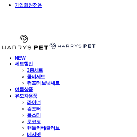
기업회원전용
HARRYSPET
NEW
세트할인
3종세트
콤비세트
컴포터 보닛세트
여름상품
유모차용품
라이너
컴포터
볼스터
로코코
핸들커버/글러브
베시넷