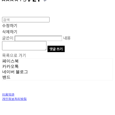
수정하기
삭제하기
글쓴이
내용
댓글 쓰기
목록으로 가기
페이스북
카카오톡
네이버 블로그
밴드
이용약관
개인정보처리방침
사업자정보확인
상호: 주식회사 오브앤 | 대표: 유정훈 | 개인정보관리책임자: 정준영 | 전화: 070-