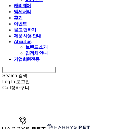
캐리웨어
액세서리
후기
이벤트
묻고 답하기
제품 사용 안내
About us
브랜드 소개
입점처 안내
기업회원전용
Search
검색
Log In
로그인
Cart
장바구니
HARRYSPET