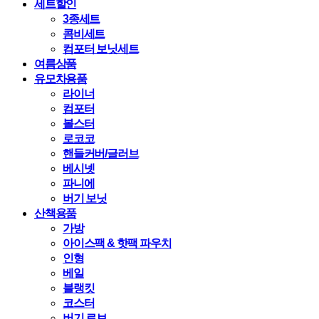
세트할인
3종세트
콤비세트
컴포터 보닛세트
여름상품
유모차용품
라이너
컴포터
볼스터
로코코
핸들커버/글러브
베시넷
파니에
버기 보닛
산책용품
가방
아이스팩 & 핫팩 파우치
인형
베일
블랭킷
코스터
버기 로브