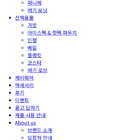
파니에
버기 보닛
산책용품
가방
아이스팩 & 핫팩 파우치
인형
베일
블랭킷
코스터
버기 로브
캐리웨어
액세서리
후기
이벤트
묻고 답하기
제품 사용 안내
About us
브랜드 소개
입점처 안내