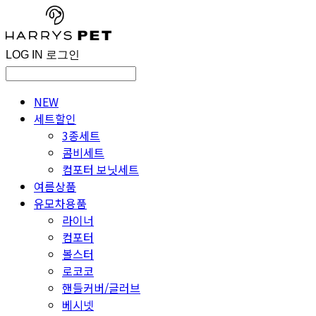
LOG IN
로그인
NEW
세트할인
3종세트
콤비세트
컴포터 보닛세트
여름상품
유모차용품
라이너
컴포터
볼스터
로코코
핸들커버/글러브
베시넷