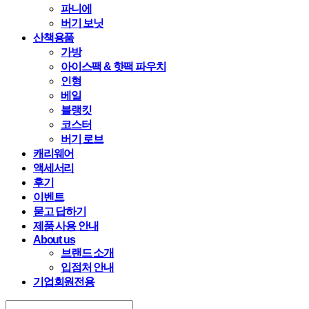
파니에
버기 보닛
산책용품
가방
아이스팩 & 핫팩 파우치
인형
베일
블랭킷
코스터
버기 로브
캐리웨어
액세서리
후기
이벤트
묻고 답하기
제품 사용 안내
About us
브랜드 소개
입점처 안내
기업회원전용