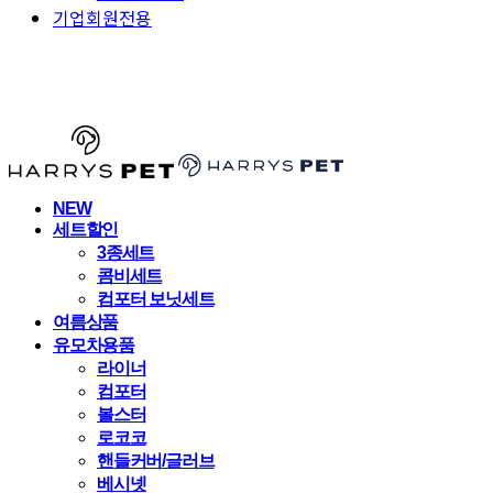
기업회원전용
HARRYSPET
NEW
세트할인
3종세트
콤비세트
컴포터 보닛세트
여름상품
유모차용품
라이너
컴포터
볼스터
로코코
핸들커버/글러브
베시넷