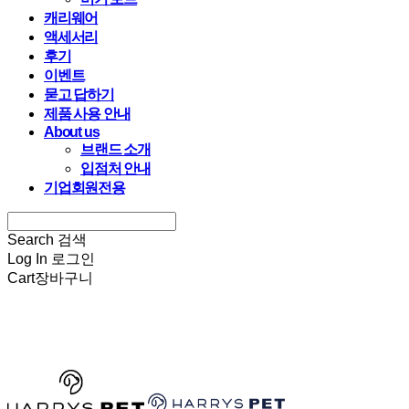
캐리웨어
액세서리
후기
이벤트
묻고 답하기
제품 사용 안내
About us
브랜드 소개
입점처 안내
기업회원전용
Search
검색
Log In
로그인
Cart
장바구니
HARRYSPET