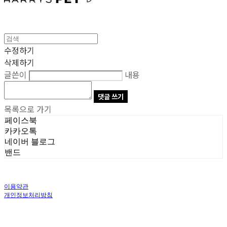
수정하기
삭제하기
글쓴이
내용
댓글 쓰기
목록으로 가기
페이스북
카카오톡
네이버 블로그
밴드
이용약관
개인정보처리방침
사업자정보확인
상호: 주식회사 오브앤 | 대표: 유정훈 | 개인정보관리책임자: 정준영 | 전화: 070-