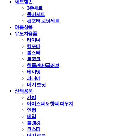
세트할인
3종세트
콤비세트
컴포터 보닛세트
여름상품
유모차용품
라이너
컴포터
볼스터
로코코
핸들커버/글러브
베시넷
파니에
버기 보닛
산책용품
가방
아이스팩 & 핫팩 파우치
인형
베일
블랭킷
코스터
버기 로브