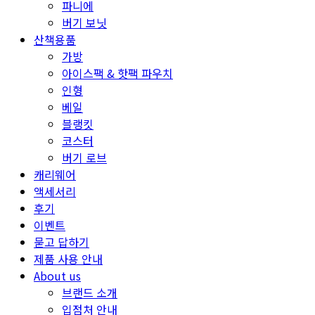
파니에
버기 보닛
산책용품
가방
아이스팩 & 핫팩 파우치
인형
베일
블랭킷
코스터
버기 로브
캐리웨어
액세서리
후기
이벤트
묻고 답하기
제품 사용 안내
About us
브랜드 소개
입점처 안내