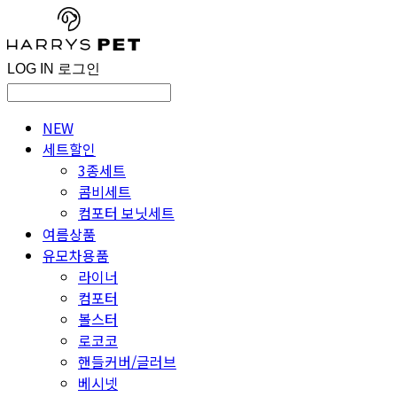
LOG IN
로그인
NEW
세트할인
3종세트
콤비세트
컴포터 보닛세트
여름상품
유모차용품
라이너
컴포터
볼스터
로코코
핸들커버/글러브
베시넷