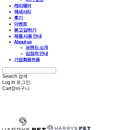
캐리웨어
액세서리
후기
이벤트
묻고 답하기
제품 사용 안내
About us
브랜드 소개
입점처 안내
기업회원전용
Search
검색
Log In
로그인
Cart
장바구니
HARRYSPET