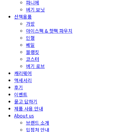
파니에
버기 보닛
산책용품
가방
아이스팩 & 핫팩 파우치
인형
베일
블랭킷
코스터
버기 로브
캐리웨어
액세서리
후기
이벤트
묻고 답하기
제품 사용 안내
About us
브랜드 소개
입점처 안내