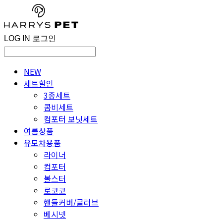
LOG IN
로그인
NEW
세트할인
3종세트
콤비세트
컴포터 보닛세트
여름상품
유모차용품
라이너
컴포터
볼스터
로코코
핸들커버/글러브
베시넷