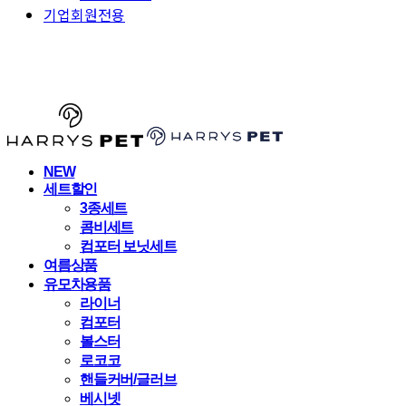
기업회원전용
HARRYSPET
NEW
세트할인
3종세트
콤비세트
컴포터 보닛세트
여름상품
유모차용품
라이너
컴포터
볼스터
로코코
핸들커버/글러브
베시넷