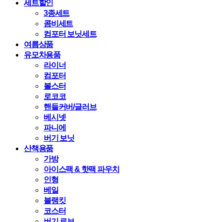
세트할인
3종세트
콤비세트
컴포터 보닛세트
여름상품
유모차용품
라이너
컴포터
볼스터
로코코
핸들커버/글러브
베시넷
파니에
버기 보닛
산책용품
가방
아이스팩 & 핫팩 파우치
인형
베일
블랭킷
코스터
버기 로브