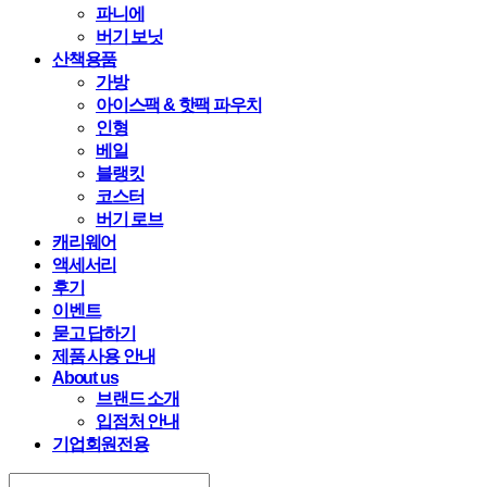
파니에
버기 보닛
산책용품
가방
아이스팩 & 핫팩 파우치
인형
베일
블랭킷
코스터
버기 로브
캐리웨어
액세서리
후기
이벤트
묻고 답하기
제품 사용 안내
About us
브랜드 소개
입점처 안내
기업회원전용