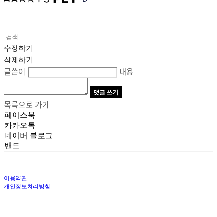
수정하기
삭제하기
글쓴이
내용
댓글 쓰기
목록으로 가기
페이스북
카카오톡
네이버 블로그
밴드
이용약관
개인정보처리방침
사업자정보확인
상호: 주식회사 오브앤 | 대표: 유정훈 | 개인정보관리책임자: 정준영 | 전화: 070-