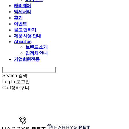
캐리웨어
액세서리
후기
이벤트
묻고 답하기
제품 사용 안내
About us
브랜드 소개
입점처 안내
기업회원전용
Search
검색
Log In
로그인
Cart
장바구니
HARRYSPET