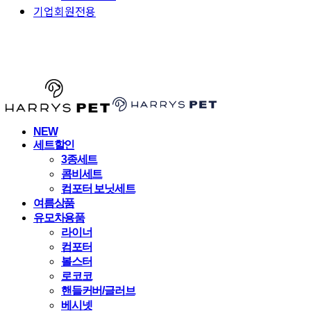
기업회원전용
HARRYSPET
NEW
세트할인
3종세트
콤비세트
컴포터 보닛세트
여름상품
유모차용품
라이너
컴포터
볼스터
로코코
핸들커버/글러브
베시넷