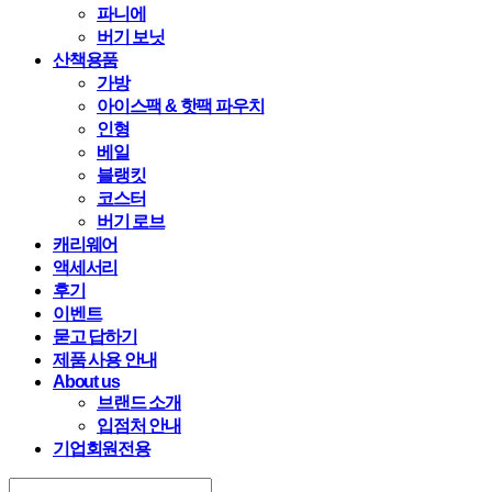
파니에
버기 보닛
산책용품
가방
아이스팩 & 핫팩 파우치
인형
베일
블랭킷
코스터
버기 로브
캐리웨어
액세서리
후기
이벤트
묻고 답하기
제품 사용 안내
About us
브랜드 소개
입점처 안내
기업회원전용