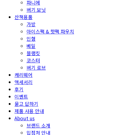
파니에
버기 보닛
산책용품
가방
아이스팩 & 핫팩 파우치
인형
베일
블랭킷
코스터
버기 로브
캐리웨어
액세서리
후기
이벤트
묻고 답하기
제품 사용 안내
About us
브랜드 소개
입점처 안내