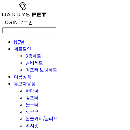
LOG IN
로그인
NEW
세트할인
3종세트
콤비세트
컴포터 보닛세트
여름상품
유모차용품
라이너
컴포터
볼스터
로코코
핸들커버/글러브
베시넷