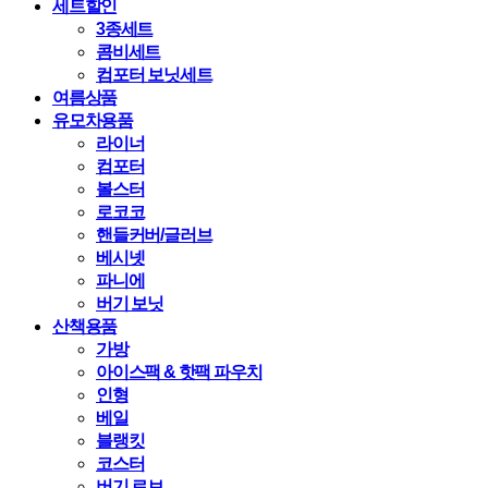
세트할인
3종세트
콤비세트
컴포터 보닛세트
여름상품
유모차용품
라이너
컴포터
볼스터
로코코
핸들커버/글러브
베시넷
파니에
버기 보닛
산책용품
가방
아이스팩 & 핫팩 파우치
인형
베일
블랭킷
코스터
버기 로브