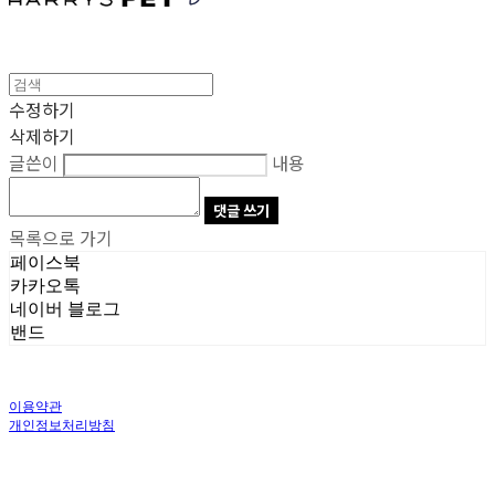
수정하기
삭제하기
글쓴이
내용
댓글 쓰기
목록으로 가기
페이스북
카카오톡
네이버 블로그
밴드
이용약관
개인정보처리방침
사업자정보확인
상호: 주식회사 오브앤 | 대표: 유정훈 | 개인정보관리책임자: 정준영 | 전화: 070-