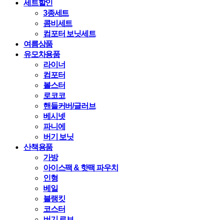
세트할인
3종세트
콤비세트
컴포터 보닛세트
여름상품
유모차용품
라이너
컴포터
볼스터
로코코
핸들커버/글러브
베시넷
파니에
버기 보닛
산책용품
가방
아이스팩 & 핫팩 파우치
인형
베일
블랭킷
코스터
버기 로브