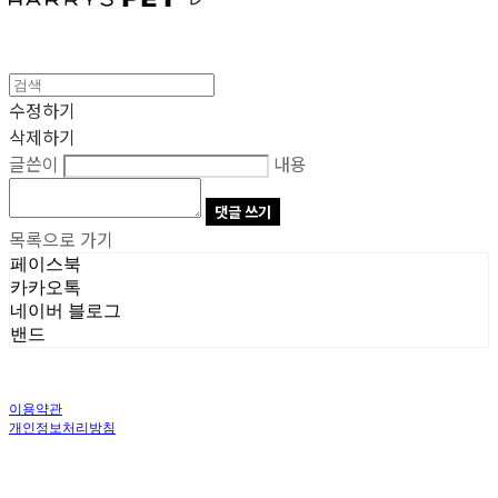
수정하기
삭제하기
글쓴이
내용
댓글 쓰기
목록으로 가기
페이스북
카카오톡
네이버 블로그
밴드
이용약관
개인정보처리방침
사업자정보확인
상호: 주식회사 오브앤 | 대표: 유정훈 | 개인정보관리책임자: 정준영 | 전화: 070-