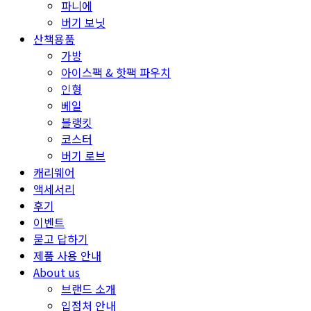
파니에
버기 보닛
산책용품
가방
아이스팩 & 핫팩 파우치
인형
베일
블랭킷
코스터
버기 로브
캐리웨어
액세서리
후기
이벤트
묻고 답하기
제품 사용 안내
About us
브랜드 소개
입점처 안내