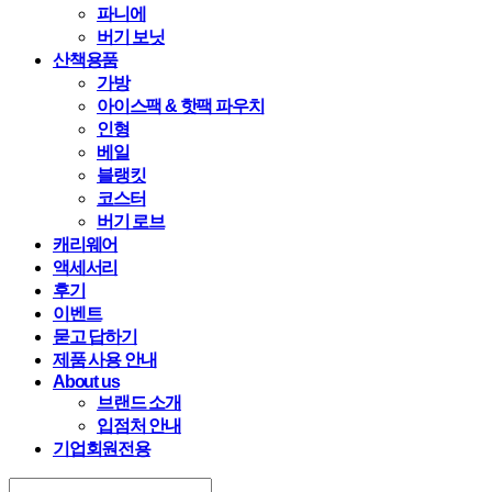
파니에
버기 보닛
산책용품
가방
아이스팩 & 핫팩 파우치
인형
베일
블랭킷
코스터
버기 로브
캐리웨어
액세서리
후기
이벤트
묻고 답하기
제품 사용 안내
About us
브랜드 소개
입점처 안내
기업회원전용