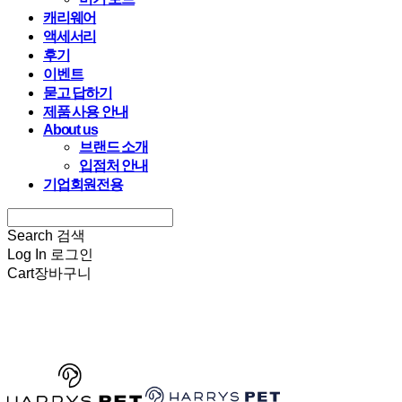
캐리웨어
액세서리
후기
이벤트
묻고 답하기
제품 사용 안내
About us
브랜드 소개
입점처 안내
기업회원전용
Search
검색
Log In
로그인
Cart
장바구니
HARRYSPET