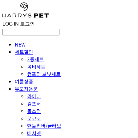
LOG IN
로그인
NEW
세트할인
3종세트
콤비세트
컴포터 보닛세트
여름상품
유모차용품
라이너
컴포터
볼스터
로코코
핸들커버/글러브
베시넷