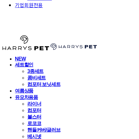
기업회원전용
HARRYSPET
NEW
세트할인
3종세트
콤비세트
컴포터 보닛세트
여름상품
유모차용품
라이너
컴포터
볼스터
로코코
핸들커버/글러브
베시넷