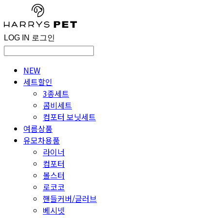
LOG IN
로그인
NEW
세트할인
3종세트
콤비세트
컴포터 보닛세트
여름상품
유모차용품
라이너
컴포터
볼스터
로코코
핸들커버/글러브
베시넷