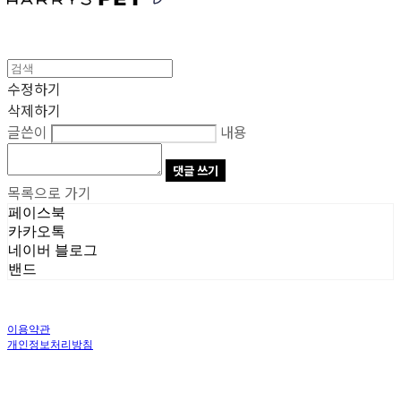
수정하기
삭제하기
글쓴이
내용
댓글 쓰기
목록으로 가기
페이스북
카카오톡
네이버 블로그
밴드
이용약관
개인정보처리방침
사업자정보확인
상호: 주식회사 오브앤 | 대표: 유정훈 | 개인정보관리책임자: 정준영 | 전화: 070-