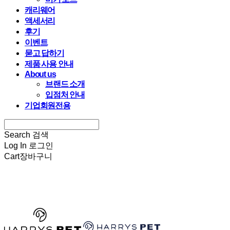
캐리웨어
액세서리
후기
이벤트
묻고 답하기
제품 사용 안내
About us
브랜드 소개
입점처 안내
기업회원전용
Search
검색
Log In
로그인
Cart
장바구니
HARRYSPET