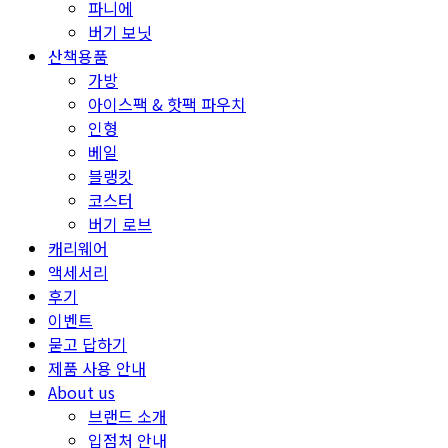
파니에
버기 보닛
산책용품
가방
아이스팩 & 핫팩 파우치
인형
베일
블랭킷
코스터
버기 로브
캐리웨어
액세서리
후기
이벤트
묻고 답하기
제품 사용 안내
About us
브랜드 소개
입점처 안내