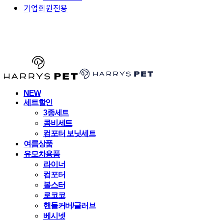
기업회원전용
HARRYSPET
NEW
세트할인
3종세트
콤비세트
컴포터 보닛세트
여름상품
유모차용품
라이너
컴포터
볼스터
로코코
핸들커버/글러브
베시넷