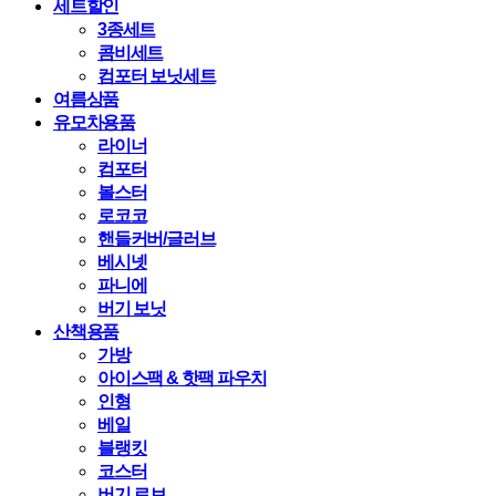
세트할인
3종세트
콤비세트
컴포터 보닛세트
여름상품
유모차용품
라이너
컴포터
볼스터
로코코
핸들커버/글러브
베시넷
파니에
버기 보닛
산책용품
가방
아이스팩 & 핫팩 파우치
인형
베일
블랭킷
코스터
버기 로브