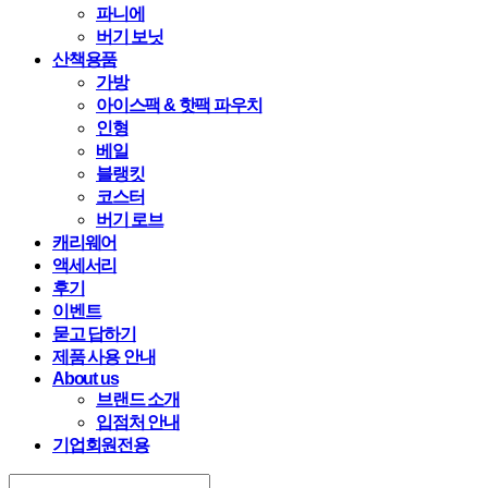
파니에
버기 보닛
산책용품
가방
아이스팩 & 핫팩 파우치
인형
베일
블랭킷
코스터
버기 로브
캐리웨어
액세서리
후기
이벤트
묻고 답하기
제품 사용 안내
About us
브랜드 소개
입점처 안내
기업회원전용