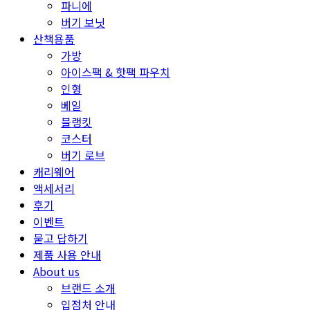
파니에
버기 보닛
산책용품
가방
아이스팩 & 핫팩 파우치
인형
베일
블랭킷
코스터
버기 로브
캐리웨어
액세서리
후기
이벤트
묻고 답하기
제품 사용 안내
About us
브랜드 소개
입점처 안내