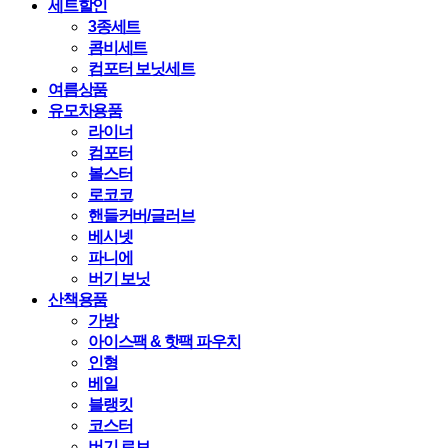
세트할인
3종세트
콤비세트
컴포터 보닛세트
여름상품
유모차용품
라이너
컴포터
볼스터
로코코
핸들커버/글러브
베시넷
파니에
버기 보닛
산책용품
가방
아이스팩 & 핫팩 파우치
인형
베일
블랭킷
코스터
버기 로브