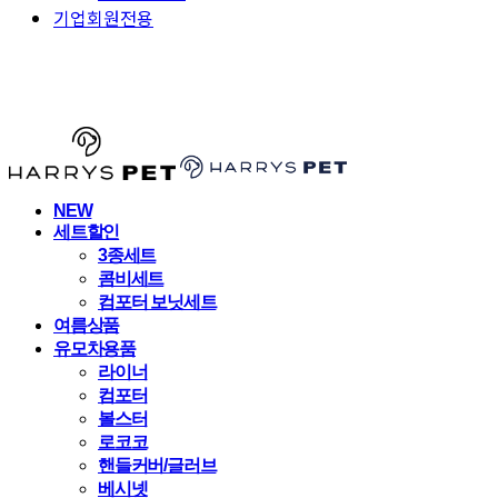
기업회원전용
HARRYSPET
NEW
세트할인
3종세트
콤비세트
컴포터 보닛세트
여름상품
유모차용품
라이너
컴포터
볼스터
로코코
핸들커버/글러브
베시넷