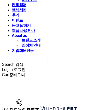
캐리웨어
액세서리
후기
이벤트
묻고 답하기
제품 사용 안내
About us
브랜드 소개
입점처 안내
기업회원전용
Search
검색
Log In
로그인
Cart
장바구니
HARRYSPET