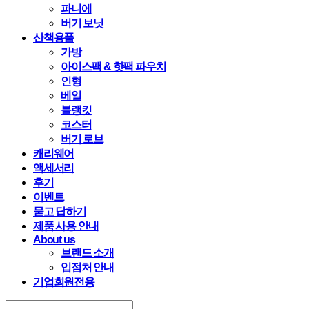
파니에
버기 보닛
산책용품
가방
아이스팩 & 핫팩 파우치
인형
베일
블랭킷
코스터
버기 로브
캐리웨어
액세서리
후기
이벤트
묻고 답하기
제품 사용 안내
About us
브랜드 소개
입점처 안내
기업회원전용