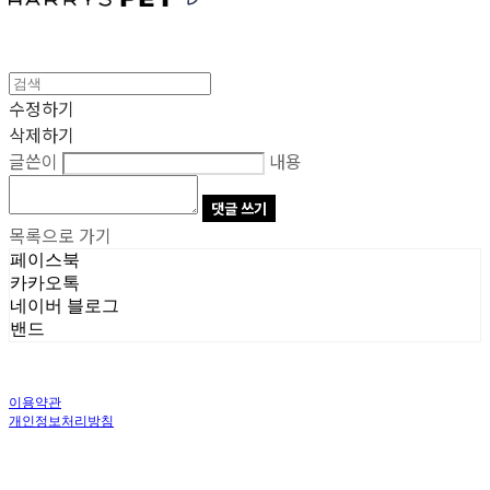
수정하기
삭제하기
글쓴이
내용
댓글 쓰기
목록으로 가기
페이스북
카카오톡
네이버 블로그
밴드
이용약관
개인정보처리방침
사업자정보확인
상호: 주식회사 오브앤 | 대표: 유정훈 | 개인정보관리책임자: 정준영 | 전화: 070-