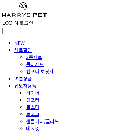
LOG IN
로그인
NEW
세트할인
3종세트
콤비세트
컴포터 보닛세트
여름상품
유모차용품
라이너
컴포터
볼스터
로코코
핸들커버/글러브
베시넷