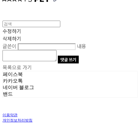
수정하기
삭제하기
글쓴이
내용
댓글 쓰기
목록으로 가기
페이스북
카카오톡
네이버 블로그
밴드
이용약관
개인정보처리방침
사업자정보확인
상호: 주식회사 오브앤 | 대표: 유정훈 | 개인정보관리책임자: 정준영 | 전화: 070-