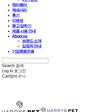
캐리웨어
액세서리
후기
이벤트
묻고 답하기
제품 사용 안내
About us
브랜드 소개
입점처 안내
기업회원전용
Search
검색
Log In
로그인
Cart
장바구니
HARRYSPET