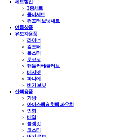
세트할인
3종세트
콤비세트
컴포터 보닛세트
여름상품
유모차용품
라이너
컴포터
볼스터
로코코
핸들커버/글러브
베시넷
파니에
버기 보닛
산책용품
가방
아이스팩 & 핫팩 파우치
인형
베일
블랭킷
코스터
버기 로브