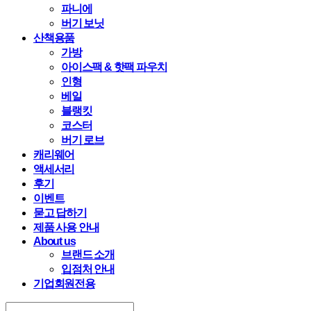
파니에
버기 보닛
산책용품
가방
아이스팩 & 핫팩 파우치
인형
베일
블랭킷
코스터
버기 로브
캐리웨어
액세서리
후기
이벤트
묻고 답하기
제품 사용 안내
About us
브랜드 소개
입점처 안내
기업회원전용