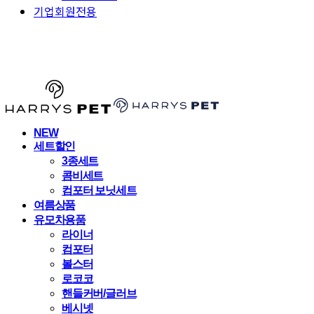
기업회원전용
HARRYSPET
NEW
세트할인
3종세트
콤비세트
컴포터 보닛세트
여름상품
유모차용품
라이너
컴포터
볼스터
로코코
핸들커버/글러브
베시넷