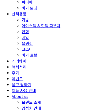
파니에
버기 보닛
산책용품
가방
아이스팩 & 핫팩 파우치
인형
베일
블랭킷
코스터
버기 로브
캐리웨어
액세서리
후기
이벤트
묻고 답하기
제품 사용 안내
About us
브랜드 소개
입점처 안내