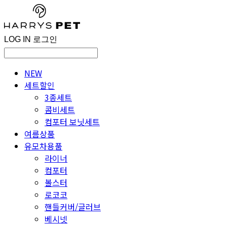
LOG IN
로그인
NEW
세트할인
3종세트
콤비세트
컴포터 보닛세트
여름상품
유모차용품
라이너
컴포터
볼스터
로코코
핸들커버/글러브
베시넷