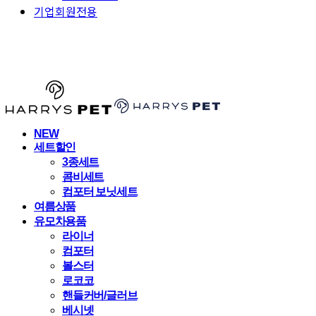
기업회원전용
HARRYSPET
NEW
세트할인
3종세트
콤비세트
컴포터 보닛세트
여름상품
유모차용품
라이너
컴포터
볼스터
로코코
핸들커버/글러브
베시넷