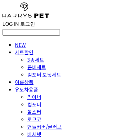
LOG IN
로그인
NEW
세트할인
3종세트
콤비세트
컴포터 보닛세트
여름상품
유모차용품
라이너
컴포터
볼스터
로코코
핸들커버/글러브
베시넷