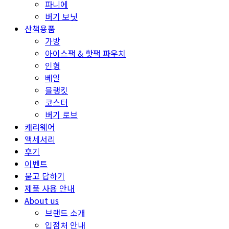
파니에
버기 보닛
산책용품
가방
아이스팩 & 핫팩 파우치
인형
베일
블랭킷
코스터
버기 로브
캐리웨어
액세서리
후기
이벤트
묻고 답하기
제품 사용 안내
About us
브랜드 소개
입점처 안내