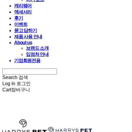
캐리웨어
액세서리
후기
이벤트
묻고 답하기
제품 사용 안내
About us
브랜드 소개
입점처 안내
기업회원전용
Search
검색
Log In
로그인
Cart
장바구니
HARRYSPET