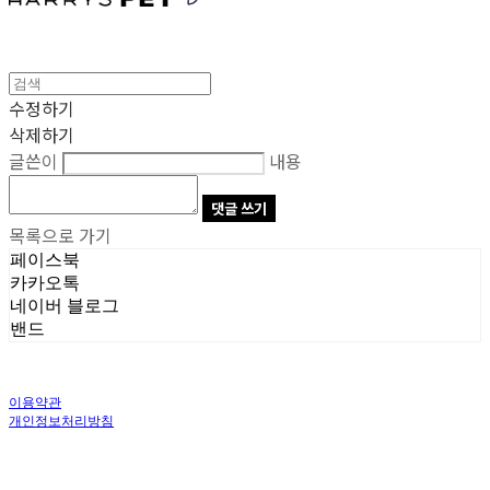
수정하기
삭제하기
글쓴이
내용
댓글 쓰기
목록으로 가기
페이스북
카카오톡
네이버 블로그
밴드
이용약관
개인정보처리방침
사업자정보확인
상호: 주식회사 오브앤 | 대표: 유정훈 | 개인정보관리책임자: 정준영 | 전화: 070-