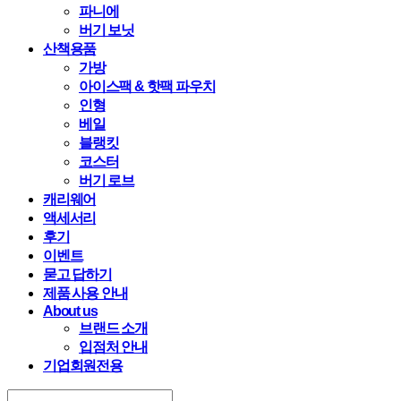
파니에
버기 보닛
산책용품
가방
아이스팩 & 핫팩 파우치
인형
베일
블랭킷
코스터
버기 로브
캐리웨어
액세서리
후기
이벤트
묻고 답하기
제품 사용 안내
About us
브랜드 소개
입점처 안내
기업회원전용