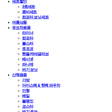
세트할인
3종세트
콤비세트
컴포터 보닛세트
여름상품
유모차용품
라이너
컴포터
볼스터
로코코
핸들커버/글러브
베시넷
파니에
버기 보닛
산책용품
가방
아이스팩 & 핫팩 파우치
인형
베일
블랭킷
코스터
버기 로브