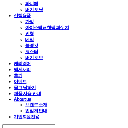
파니에
버기 보닛
산책용품
가방
아이스팩 & 핫팩 파우치
인형
베일
블랭킷
코스터
버기 로브
캐리웨어
액세서리
후기
이벤트
묻고 답하기
제품 사용 안내
About us
브랜드 소개
입점처 안내
기업회원전용