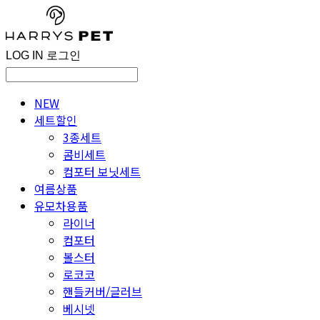
LOG IN
로그인
NEW
세트할인
3종세트
콤비세트
컴포터 보닛세트
여름상품
유모차용품
라이너
컴포터
볼스터
로코코
핸들커버/글러브
베시넷