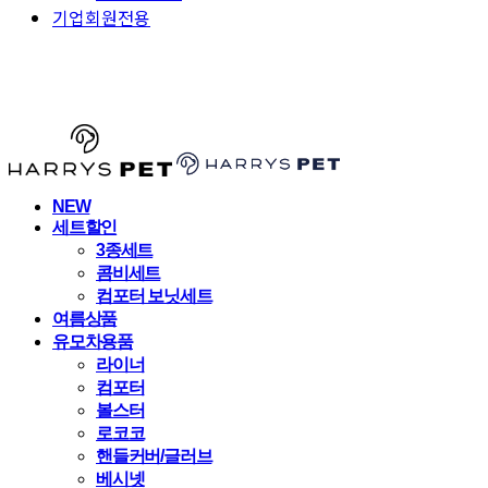
기업회원전용
HARRYSPET
NEW
세트할인
3종세트
콤비세트
컴포터 보닛세트
여름상품
유모차용품
라이너
컴포터
볼스터
로코코
핸들커버/글러브
베시넷