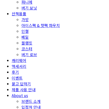
파니에
버기 보닛
산책용품
가방
아이스팩 & 핫팩 파우치
인형
베일
블랭킷
코스터
버기 로브
캐리웨어
액세서리
후기
이벤트
묻고 답하기
제품 사용 안내
About us
브랜드 소개
입점처 안내