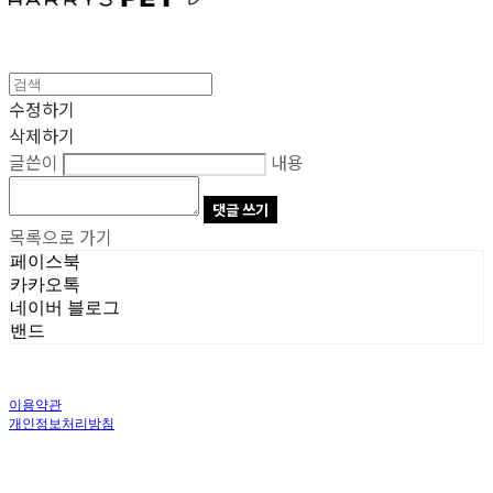
수정하기
삭제하기
글쓴이
내용
댓글 쓰기
목록으로 가기
페이스북
카카오톡
네이버 블로그
밴드
이용약관
개인정보처리방침
사업자정보확인
상호: 주식회사 오브앤 | 대표: 유정훈 | 개인정보관리책임자: 정준영 | 전화: 070-