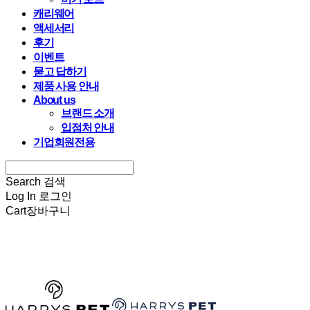
캐리웨어
액세서리
후기
이벤트
묻고 답하기
제품 사용 안내
About us
브랜드 소개
입점처 안내
기업회원전용
Search
검색
Log In
로그인
Cart
장바구니
HARRYSPET