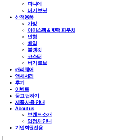
파니에
버기 보닛
산책용품
가방
아이스팩 & 핫팩 파우치
인형
베일
블랭킷
코스터
버기 로브
캐리웨어
액세서리
후기
이벤트
묻고 답하기
제품 사용 안내
About us
브랜드 소개
입점처 안내
기업회원전용