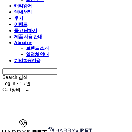
캐리웨어
액세서리
후기
이벤트
묻고 답하기
제품 사용 안내
About us
브랜드 소개
입점처 안내
기업회원전용
Search
검색
Log In
로그인
Cart
장바구니
HARRYSPET