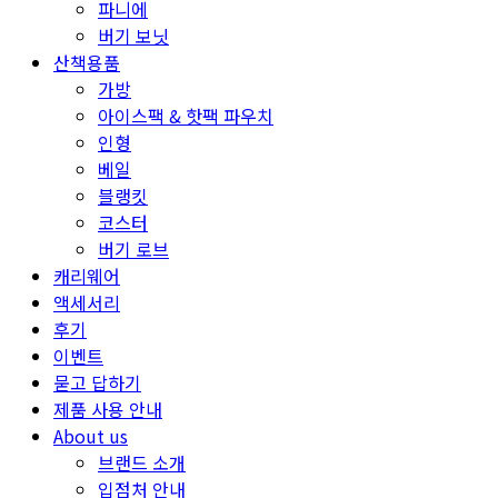
파니에
버기 보닛
산책용품
가방
아이스팩 & 핫팩 파우치
인형
베일
블랭킷
코스터
버기 로브
캐리웨어
액세서리
후기
이벤트
묻고 답하기
제품 사용 안내
About us
브랜드 소개
입점처 안내