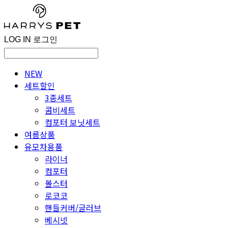
LOG IN
로그인
NEW
세트할인
3종세트
콤비세트
컴포터 보닛세트
여름상품
유모차용품
라이너
컴포터
볼스터
로코코
핸들커버/글러브
베시넷