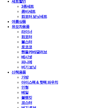
세트할인
3종세트
콤비세트
컴포터 보닛세트
여름상품
유모차용품
라이너
컴포터
볼스터
로코코
핸들커버/글러브
베시넷
파니에
버기 보닛
산책용품
가방
아이스팩 & 핫팩 파우치
인형
베일
블랭킷
코스터
버기 로브