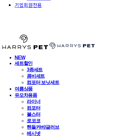
기업회원전용
HARRYSPET
NEW
세트할인
3종세트
콤비세트
컴포터 보닛세트
여름상품
유모차용품
라이너
컴포터
볼스터
로코코
핸들커버/글러브
베시넷