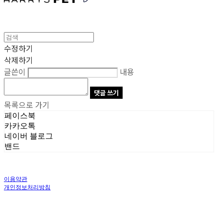
수정하기
삭제하기
글쓴이
내용
댓글 쓰기
목록으로 가기
페이스북
카카오톡
네이버 블로그
밴드
이용약관
개인정보처리방침
사업자정보확인
상호: 주식회사 오브앤 | 대표: 유정훈 | 개인정보관리책임자: 정준영 | 전화: 070-