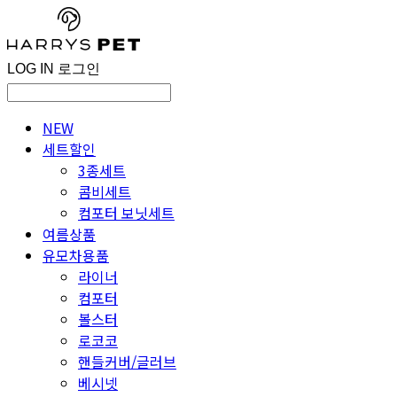
LOG IN
로그인
NEW
세트할인
3종세트
콤비세트
컴포터 보닛세트
여름상품
유모차용품
라이너
컴포터
볼스터
로코코
핸들커버/글러브
베시넷