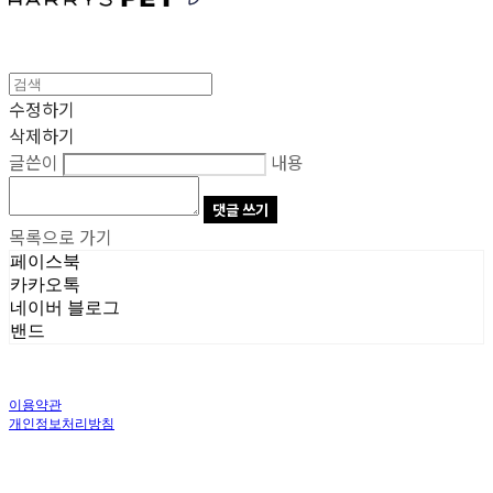
수정하기
삭제하기
글쓴이
내용
댓글 쓰기
목록으로 가기
페이스북
카카오톡
네이버 블로그
밴드
이용약관
개인정보처리방침
사업자정보확인
상호: 주식회사 오브앤 | 대표: 유정훈 | 개인정보관리책임자: 정준영 | 전화: 070-