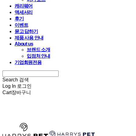
캐리웨어
액세서리
후기
이벤트
묻고 답하기
제품 사용 안내
About us
브랜드 소개
입점처 안내
기업회원전용
Search
검색
Log In
로그인
Cart
장바구니
HARRYSPET