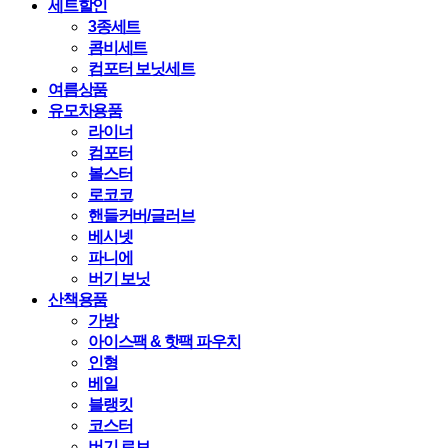
세트할인
3종세트
콤비세트
컴포터 보닛세트
여름상품
유모차용품
라이너
컴포터
볼스터
로코코
핸들커버/글러브
베시넷
파니에
버기 보닛
산책용품
가방
아이스팩 & 핫팩 파우치
인형
베일
블랭킷
코스터
버기 로브