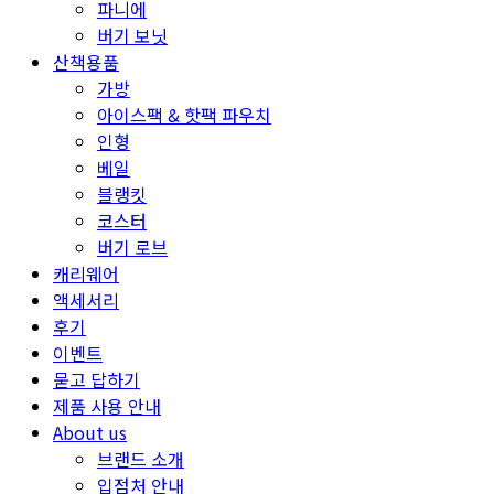
파니에
버기 보닛
산책용품
가방
아이스팩 & 핫팩 파우치
인형
베일
블랭킷
코스터
버기 로브
캐리웨어
액세서리
후기
이벤트
묻고 답하기
제품 사용 안내
About us
브랜드 소개
입점처 안내