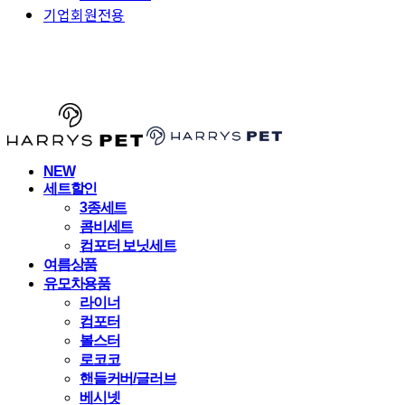
기업회원전용
HARRYSPET
NEW
세트할인
3종세트
콤비세트
컴포터 보닛세트
여름상품
유모차용품
라이너
컴포터
볼스터
로코코
핸들커버/글러브
베시넷