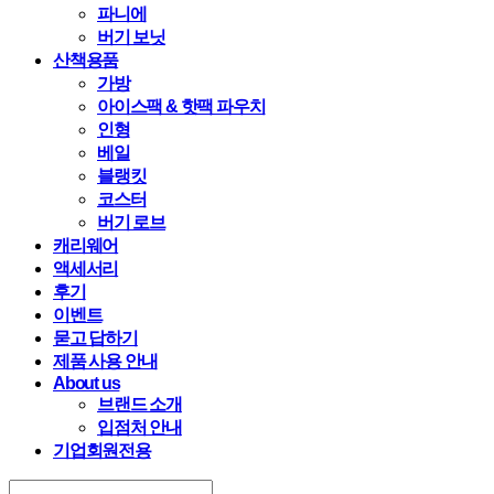
파니에
버기 보닛
산책용품
가방
아이스팩 & 핫팩 파우치
인형
베일
블랭킷
코스터
버기 로브
캐리웨어
액세서리
후기
이벤트
묻고 답하기
제품 사용 안내
About us
브랜드 소개
입점처 안내
기업회원전용