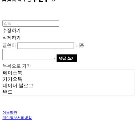
수정하기
삭제하기
글쓴이
내용
댓글 쓰기
목록으로 가기
페이스북
카카오톡
네이버 블로그
밴드
이용약관
개인정보처리방침
사업자정보확인
상호: 주식회사 오브앤 | 대표: 유정훈 | 개인정보관리책임자: 정준영 | 전화: 070-