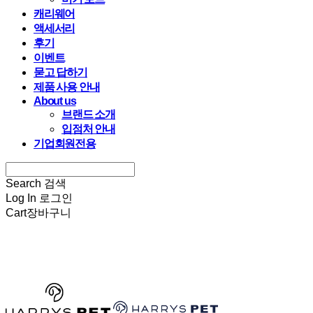
캐리웨어
액세서리
후기
이벤트
묻고 답하기
제품 사용 안내
About us
브랜드 소개
입점처 안내
기업회원전용
Search
검색
Log In
로그인
Cart
장바구니
HARRYSPET