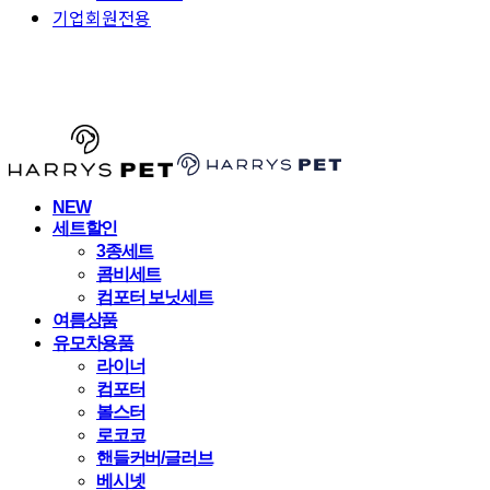
기업회원전용
HARRYSPET
NEW
세트할인
3종세트
콤비세트
컴포터 보닛세트
여름상품
유모차용품
라이너
컴포터
볼스터
로코코
핸들커버/글러브
베시넷