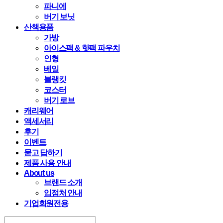
파니에
버기 보닛
산책용품
가방
아이스팩 & 핫팩 파우치
인형
베일
블랭킷
코스터
버기 로브
캐리웨어
액세서리
후기
이벤트
묻고 답하기
제품 사용 안내
About us
브랜드 소개
입점처 안내
기업회원전용