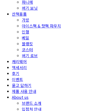
파니에
버기 보닛
산책용품
가방
아이스팩 & 핫팩 파우치
인형
베일
블랭킷
코스터
버기 로브
캐리웨어
액세서리
후기
이벤트
묻고 답하기
제품 사용 안내
About us
브랜드 소개
입점처 안내