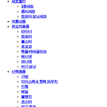
세트할인
3종세트
콤비세트
컴포터 보닛세트
여름상품
유모차용품
라이너
컴포터
볼스터
로코코
핸들커버/글러브
베시넷
파니에
버기 보닛
산책용품
가방
아이스팩 & 핫팩 파우치
인형
베일
블랭킷
코스터
버기 로브