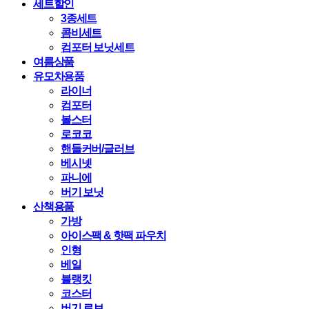
세트할인
3종세트
콤비세트
컴포터 보닛세트
여름상품
유모차용품
라이너
컴포터
볼스터
로코코
핸들커버/글러브
베시넷
파니에
버기 보닛
산책용품
가방
아이스팩 & 핫팩 파우치
인형
베일
블랭킷
코스터
버기 로브