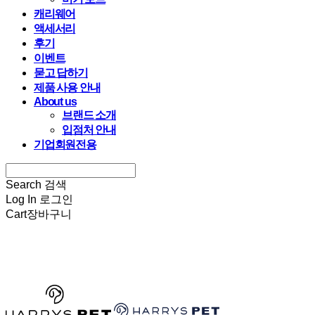
캐리웨어
액세서리
후기
이벤트
묻고 답하기
제품 사용 안내
About us
브랜드 소개
입점처 안내
기업회원전용
Search
검색
Log In
로그인
Cart
장바구니
HARRYSPET