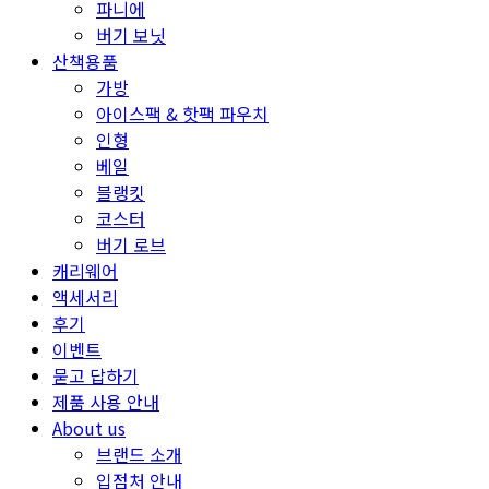
파니에
버기 보닛
산책용품
가방
아이스팩 & 핫팩 파우치
인형
베일
블랭킷
코스터
버기 로브
캐리웨어
액세서리
후기
이벤트
묻고 답하기
제품 사용 안내
About us
브랜드 소개
입점처 안내