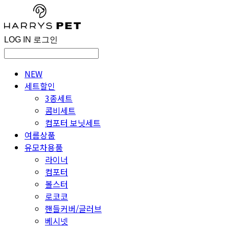
LOG IN
로그인
NEW
세트할인
3종세트
콤비세트
컴포터 보닛세트
여름상품
유모차용품
라이너
컴포터
볼스터
로코코
핸들커버/글러브
베시넷