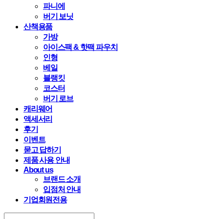
파니에
버기 보닛
산책용품
가방
아이스팩 & 핫팩 파우치
인형
베일
블랭킷
코스터
버기 로브
캐리웨어
액세서리
후기
이벤트
묻고 답하기
제품 사용 안내
About us
브랜드 소개
입점처 안내
기업회원전용