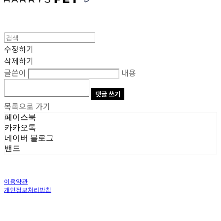
수정하기
삭제하기
글쓴이
내용
댓글 쓰기
목록으로 가기
페이스북
카카오톡
네이버 블로그
밴드
이용약관
개인정보처리방침
사업자정보확인
상호: 주식회사 오브앤 | 대표: 유정훈 | 개인정보관리책임자: 정준영 | 전화: 070-