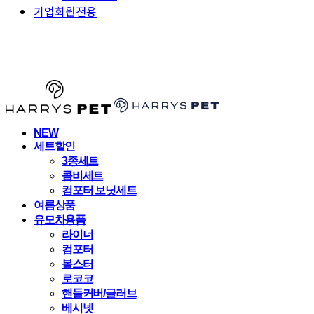
기업회원전용
HARRYSPET
NEW
세트할인
3종세트
콤비세트
컴포터 보닛세트
여름상품
유모차용품
라이너
컴포터
볼스터
로코코
핸들커버/글러브
베시넷