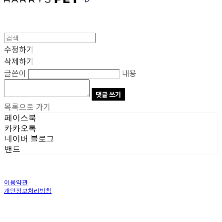
수정하기
삭제하기
글쓴이
내용
댓글 쓰기
목록으로 가기
페이스북
카카오톡
네이버 블로그
밴드
이용약관
개인정보처리방침
사업자정보확인
상호: 주식회사 오브앤 | 대표: 유정훈 | 개인정보관리책임자: 정준영 | 전화: 070-