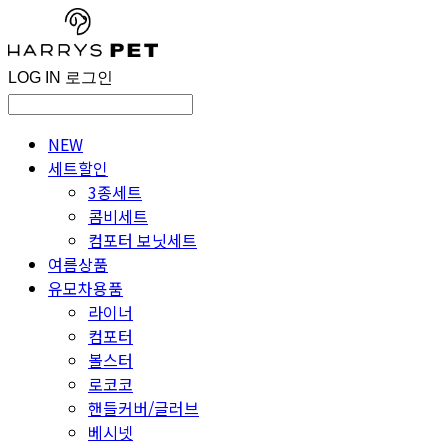
LOG IN
로그인
NEW
세트할인
3종세트
콤비세트
컴포터 보닛세트
여름상품
유모차용품
라이너
컴포터
볼스터
로코코
핸들커버/글러브
베시넷