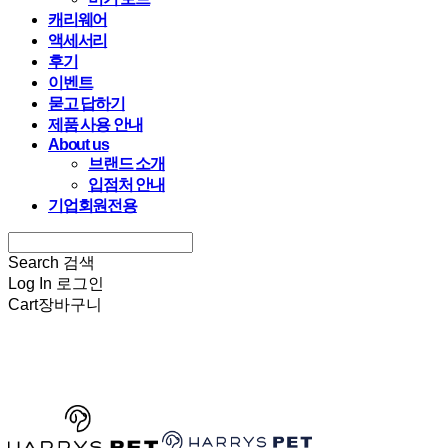
캐리웨어
액세서리
후기
이벤트
묻고 답하기
제품 사용 안내
About us
브랜드 소개
입점처 안내
기업회원전용
Search
검색
Log In
로그인
Cart
장바구니
HARRYSPET