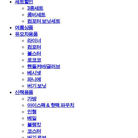
세트할인
3종세트
콤비세트
컴포터 보닛세트
여름상품
유모차용품
라이너
컴포터
볼스터
로코코
핸들커버/글러브
베시넷
파니에
버기 보닛
산책용품
가방
아이스팩 & 핫팩 파우치
인형
베일
블랭킷
코스터
버기 로브