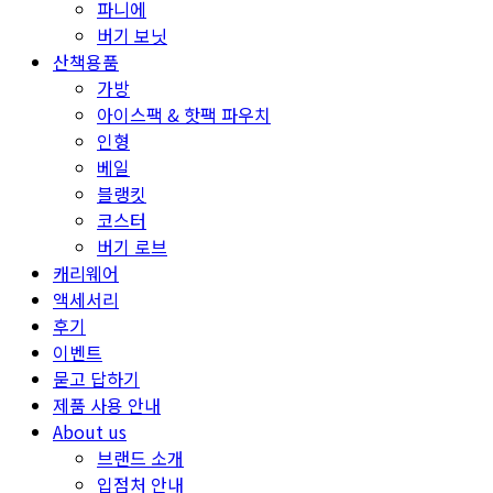
파니에
버기 보닛
산책용품
가방
아이스팩 & 핫팩 파우치
인형
베일
블랭킷
코스터
버기 로브
캐리웨어
액세서리
후기
이벤트
묻고 답하기
제품 사용 안내
About us
브랜드 소개
입점처 안내