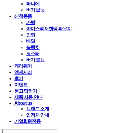
파니에
버기 보닛
산책용품
가방
아이스팩 & 핫팩 파우치
인형
베일
블랭킷
코스터
버기 로브
캐리웨어
액세서리
후기
이벤트
묻고 답하기
제품 사용 안내
About us
브랜드 소개
입점처 안내
기업회원전용