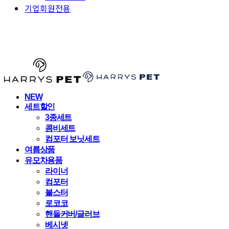
기업회원전용
HARRYSPET
NEW
세트할인
3종세트
콤비세트
컴포터 보닛세트
여름상품
유모차용품
라이너
컴포터
볼스터
로코코
핸들커버/글러브
베시넷