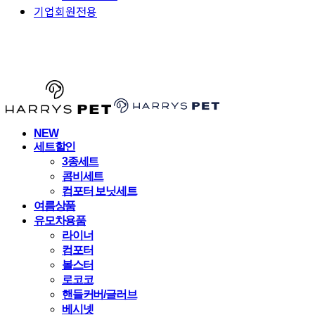
기업회원전용
HARRYSPET
NEW
세트할인
3종세트
콤비세트
컴포터 보닛세트
여름상품
유모차용품
라이너
컴포터
볼스터
로코코
핸들커버/글러브
베시넷