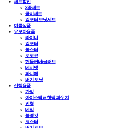
세트할인
3종세트
콤비세트
컴포터 보닛세트
여름상품
유모차용품
라이너
컴포터
볼스터
로코코
핸들커버/글러브
베시넷
파니에
버기 보닛
산책용품
가방
아이스팩 & 핫팩 파우치
인형
베일
블랭킷
코스터
버기 로브