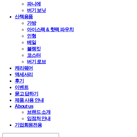
파니에
버기 보닛
산책용품
가방
아이스팩 & 핫팩 파우치
인형
베일
블랭킷
코스터
버기 로브
캐리웨어
액세서리
후기
이벤트
묻고 답하기
제품 사용 안내
About us
브랜드 소개
입점처 안내
기업회원전용