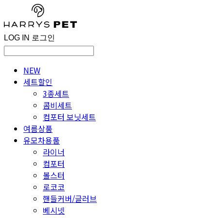
LOG IN
로그인
NEW
세트할인
3종세트
콤비세트
컴포터 보닛세트
여름상품
유모차용품
라이너
컴포터
볼스터
로코코
핸들커버/글러브
베시넷