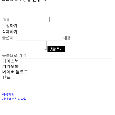
수정하기
삭제하기
글쓴이
내용
댓글 쓰기
목록으로 가기
페이스북
카카오톡
네이버 블로그
밴드
이용약관
개인정보처리방침
사업자정보확인
상호: 주식회사 오브앤 | 대표: 유정훈 | 개인정보관리책임자: 정준영 | 전화: 070-