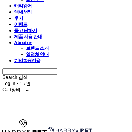
캐리웨어
액세서리
후기
이벤트
묻고 답하기
제품 사용 안내
About us
브랜드 소개
입점처 안내
기업회원전용
Search
검색
Log In
로그인
Cart
장바구니
HARRYSPET