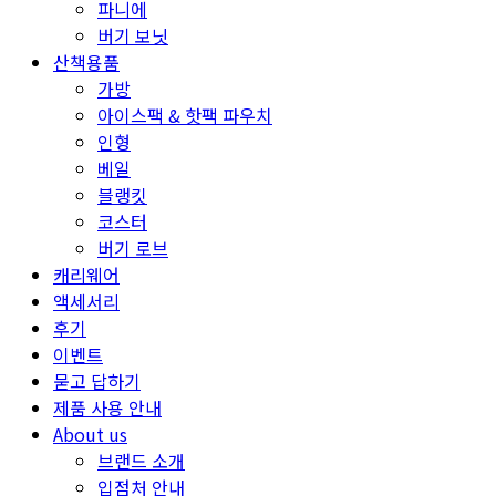
파니에
버기 보닛
산책용품
가방
아이스팩 & 핫팩 파우치
인형
베일
블랭킷
코스터
버기 로브
캐리웨어
액세서리
후기
이벤트
묻고 답하기
제품 사용 안내
About us
브랜드 소개
입점처 안내