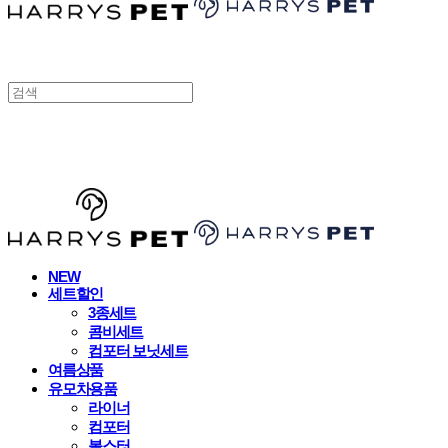
HARRYSPET
NEW
세트할인
3종세트
콤비세트
컴포터 보닛세트
여름상품
유모차용품
라이너
컴포터
볼스터