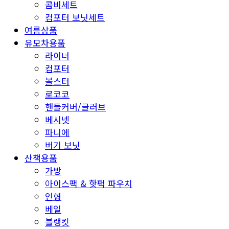
콤비세트
컴포터 보닛세트
여름상품
유모차용품
라이너
컴포터
볼스터
로코코
핸들커버/글러브
베시넷
파니에
버기 보닛
산책용품
가방
아이스팩 & 핫팩 파우치
인형
베일
블랭킷