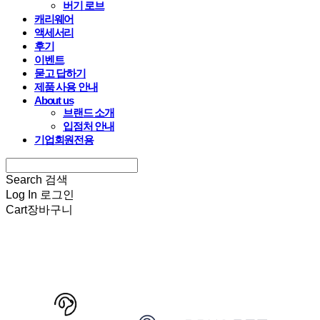
버기 로브
캐리웨어
액세서리
후기
이벤트
묻고 답하기
제품 사용 안내
About us
브랜드 소개
입점처 안내
기업회원전용
Search
검색
Log In
로그인
Cart
장바구니
HARRYSPET