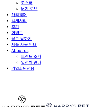
코스터
버기 로브
캐리웨어
액세서리
후기
이벤트
묻고 답하기
제품 사용 안내
About us
브랜드 소개
입점처 안내
기업회원전용
HARRYSPET