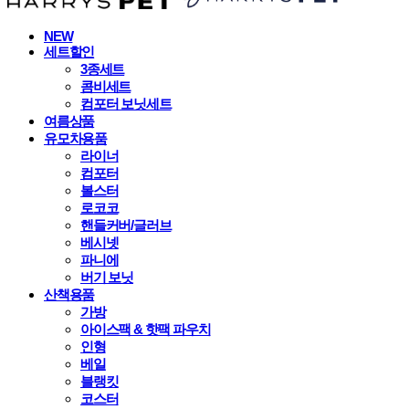
NEW
세트할인
3종세트
콤비세트
컴포터 보닛세트
여름상품
유모차용품
라이너
컴포터
볼스터
로코코
핸들커버/글러브
베시넷
파니에
버기 보닛
산책용품
가방
아이스팩 & 핫팩 파우치
인형
베일
블랭킷
코스터