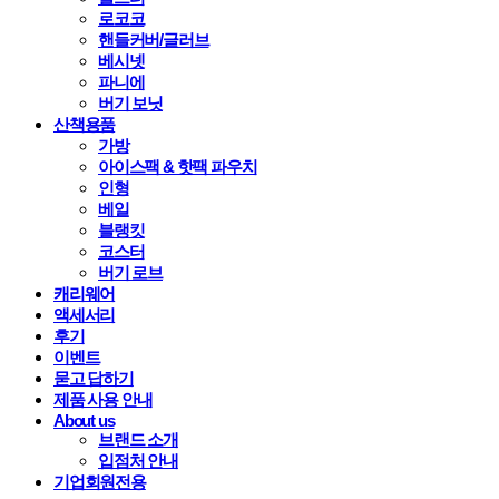
로코코
핸들커버/글러브
베시넷
파니에
버기 보닛
산책용품
가방
아이스팩 & 핫팩 파우치
인형
베일
블랭킷
코스터
버기 로브
캐리웨어
액세서리
후기
이벤트
묻고 답하기
제품 사용 안내
About us
브랜드 소개
입점처 안내
기업회원전용