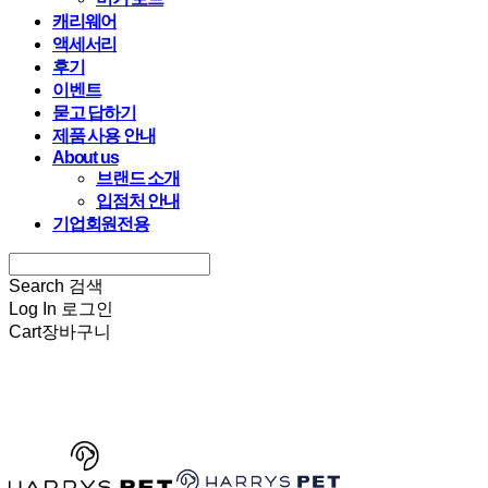
캐리웨어
액세서리
후기
이벤트
묻고 답하기
제품 사용 안내
About us
브랜드 소개
입점처 안내
기업회원전용
Search
검색
Log In
로그인
Cart
장바구니
HARRYSPET