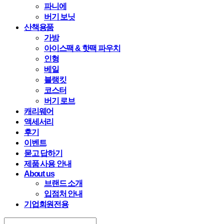
파니에
버기 보닛
산책용품
가방
아이스팩 & 핫팩 파우치
인형
베일
블랭킷
코스터
버기 로브
캐리웨어
액세서리
후기
이벤트
묻고 답하기
제품 사용 안내
About us
브랜드 소개
입점처 안내
기업회원전용