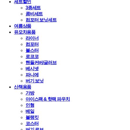
세트할인
3종세트
콤비세트
컴포터 보닛세트
여름상품
유모차용품
라이너
컴포터
볼스터
로코코
핸들커버/글러브
베시넷
파니에
버기 보닛
산책용품
가방
아이스팩 & 핫팩 파우치
인형
베일
블랭킷
코스터
버기 로브