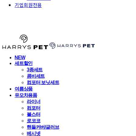
기업회원전용
HARRYSPET
NEW
세트할인
3종세트
콤비세트
컴포터 보닛세트
여름상품
유모차용품
라이너
컴포터
볼스터
로코코
핸들커버/글러브
베시넷