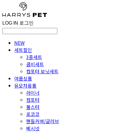
LOG IN
로그인
NEW
세트할인
3종세트
콤비세트
컴포터 보닛세트
여름상품
유모차용품
라이너
컴포터
볼스터
로코코
핸들커버/글러브
베시넷