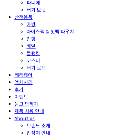
파니에
버기 보닛
산책용품
가방
아이스팩 & 핫팩 파우치
인형
베일
블랭킷
코스터
버기 로브
캐리웨어
액세서리
후기
이벤트
묻고 답하기
제품 사용 안내
About us
브랜드 소개
입점처 안내