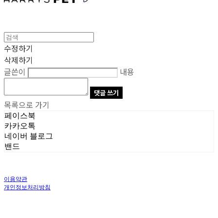
수정하기
삭제하기
글쓴이
내용
댓글 쓰기
목록으로 가기
페이스북
카카오톡
네이버 블로그
밴드
이용약관
개인정보처리방침
사업자정보확인
상호: 주식회사 오브앤 | 대표: 유정훈 | 개인정보관리책임자: 정준영 | 전화: 070-