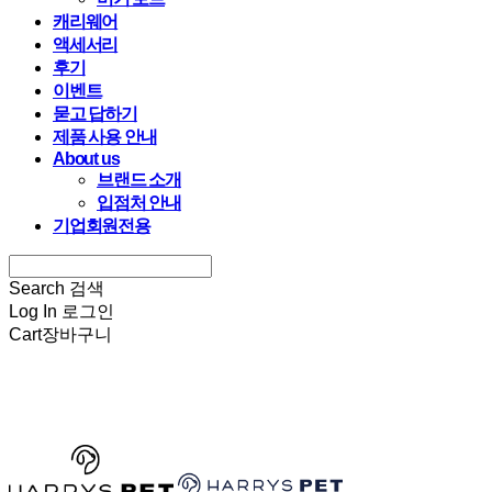
캐리웨어
액세서리
후기
이벤트
묻고 답하기
제품 사용 안내
About us
브랜드 소개
입점처 안내
기업회원전용
Search
검색
Log In
로그인
Cart
장바구니
HARRYSPET