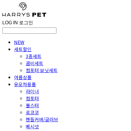
LOG IN
로그인
NEW
세트할인
3종세트
콤비세트
컴포터 보닛세트
여름상품
유모차용품
라이너
컴포터
볼스터
로코코
핸들커버/글러브
베시넷