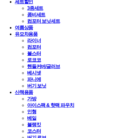
세트할인
3종세트
콤비세트
컴포터 보닛세트
여름상품
유모차용품
라이너
컴포터
볼스터
로코코
핸들커버/글러브
베시넷
파니에
버기 보닛
산책용품
가방
아이스팩 & 핫팩 파우치
인형
베일
블랭킷
코스터
버기 로브