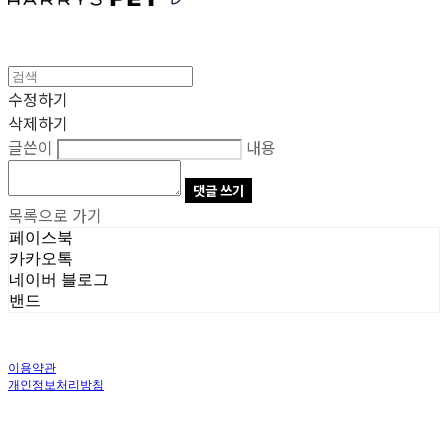
수정하기
삭제하기
글쓴이
내용
댓글 쓰기
목록으로 가기
페이스북
카카오톡
네이버 블로그
밴드
이용약관
개인정보처리방침
사업자정보확인
상호: 주식회사 오브앤 | 대표: 유정훈 | 개인정보관리책임자: 정준영 | 전화: 070-