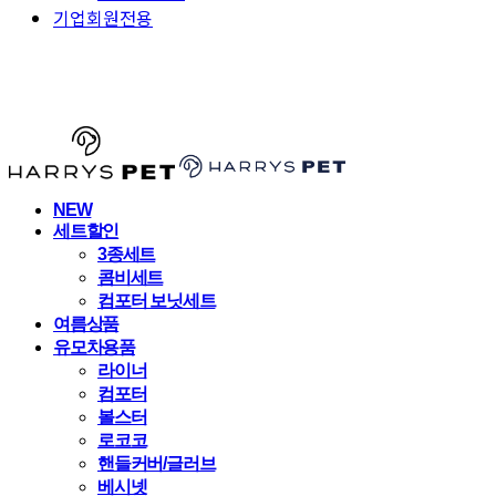
기업회원전용
HARRYSPET
NEW
세트할인
3종세트
콤비세트
컴포터 보닛세트
여름상품
유모차용품
라이너
컴포터
볼스터
로코코
핸들커버/글러브
베시넷