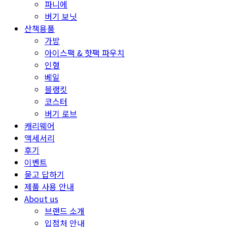
파니에
버기 보닛
산책용품
가방
아이스팩 & 핫팩 파우치
인형
베일
블랭킷
코스터
버기 로브
캐리웨어
액세서리
후기
이벤트
묻고 답하기
제품 사용 안내
About us
브랜드 소개
입점처 안내