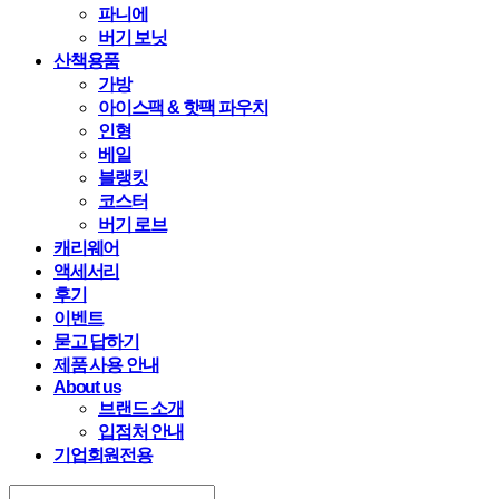
파니에
버기 보닛
산책용품
가방
아이스팩 & 핫팩 파우치
인형
베일
블랭킷
코스터
버기 로브
캐리웨어
액세서리
후기
이벤트
묻고 답하기
제품 사용 안내
About us
브랜드 소개
입점처 안내
기업회원전용