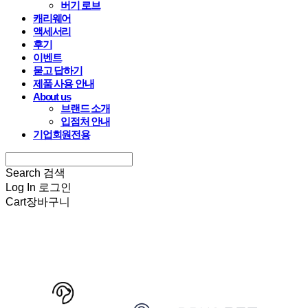
버기 로브
캐리웨어
액세서리
후기
이벤트
묻고 답하기
제품 사용 안내
About us
브랜드 소개
입점처 안내
기업회원전용
Search
검색
Log In
로그인
Cart
장바구니
HARRYSPET