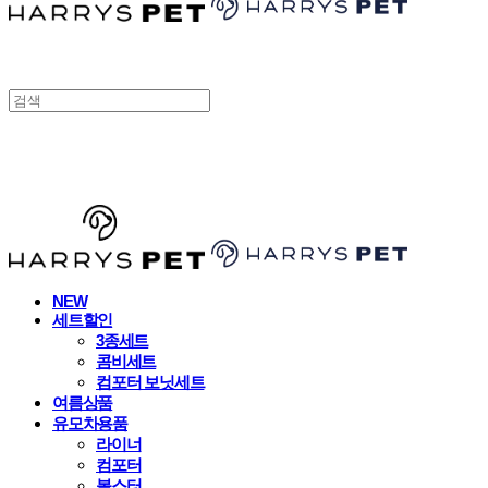
HARRYSPET
NEW
세트할인
3종세트
콤비세트
컴포터 보닛세트
여름상품
유모차용품
라이너
컴포터
볼스터