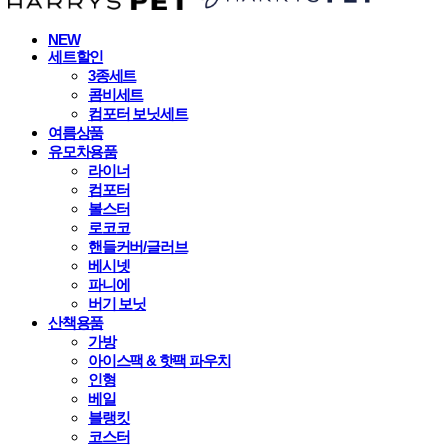
NEW
세트할인
3종세트
콤비세트
컴포터 보닛세트
여름상품
유모차용품
라이너
컴포터
볼스터
로코코
핸들커버/글러브
베시넷
파니에
버기 보닛
산책용품
가방
아이스팩 & 핫팩 파우치
인형
베일
블랭킷
코스터