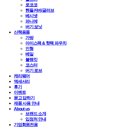
로코코
핸들커버/글러브
베시넷
파니에
버기 보닛
산책용품
가방
아이스팩 & 핫팩 파우치
인형
베일
블랭킷
코스터
버기 로브
캐리웨어
액세서리
후기
이벤트
묻고 답하기
제품 사용 안내
About us
브랜드 소개
입점처 안내
기업회원전용