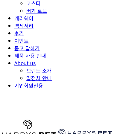
코스터
버기 로브
캐리웨어
액세서리
후기
이벤트
묻고 답하기
제품 사용 안내
About us
브랜드 소개
입점처 안내
기업회원전용
HARRYSPET