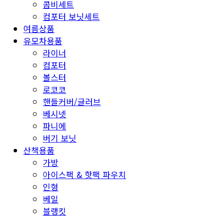
콤비세트
컴포터 보닛세트
여름상품
유모차용품
라이너
컴포터
볼스터
로코코
핸들커버/글러브
베시넷
파니에
버기 보닛
산책용품
가방
아이스팩 & 핫팩 파우치
인형
베일
블랭킷