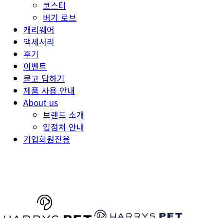
코스터
버기 로브
캐리웨어
액세서리
후기
이벤트
묻고 답하기
제품 사용 안내
About us
브랜드 소개
입점처 안내
기업회원전용
HARRYSPET