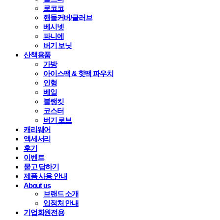
로코코
핸들커버/글러브
베시넷
파니에
버기 보닛
산책용품
가방
아이스팩 & 핫팩 파우치
인형
베일
블랭킷
코스터
버기 로브
캐리웨어
액세서리
후기
이벤트
묻고 답하기
제품 사용 안내
About us
브랜드 소개
입점처 안내
기업회원전용