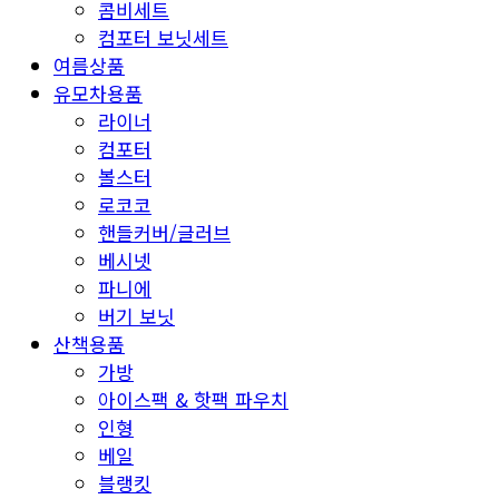
콤비세트
컴포터 보닛세트
여름상품
유모차용품
라이너
컴포터
볼스터
로코코
핸들커버/글러브
베시넷
파니에
버기 보닛
산책용품
가방
아이스팩 & 핫팩 파우치
인형
베일
블랭킷