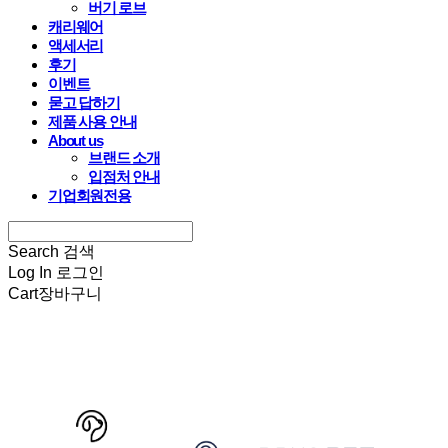
버기 로브
캐리웨어
액세서리
후기
이벤트
묻고 답하기
제품 사용 안내
About us
브랜드 소개
입점처 안내
기업회원전용
Search
검색
Log In
로그인
Cart
장바구니
HARRYSPET