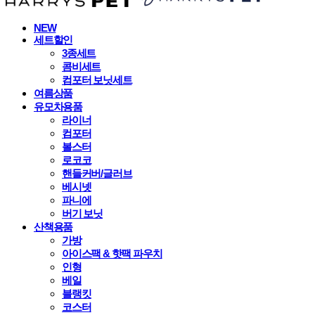
NEW
세트할인
3종세트
콤비세트
컴포터 보닛세트
여름상품
유모차용품
라이너
컴포터
볼스터
로코코
핸들커버/글러브
베시넷
파니에
버기 보닛
산책용품
가방
아이스팩 & 핫팩 파우치
인형
베일
블랭킷
코스터