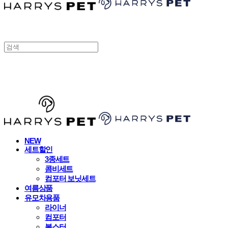
HARRYSPET
NEW
세트할인
3종세트
콤비세트
컴포터 보닛세트
여름상품
유모차용품
라이너
컴포터
볼스터