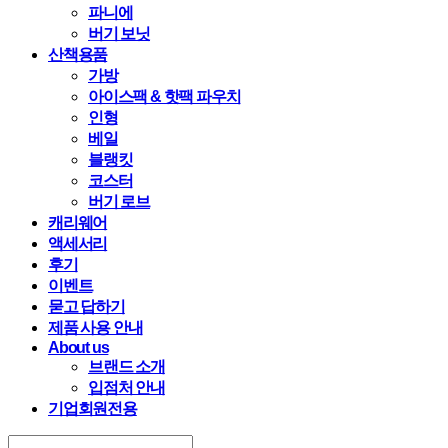
파니에
버기 보닛
산책용품
가방
아이스팩 & 핫팩 파우치
인형
베일
블랭킷
코스터
버기 로브
캐리웨어
액세서리
후기
이벤트
묻고 답하기
제품 사용 안내
About us
브랜드 소개
입점처 안내
기업회원전용