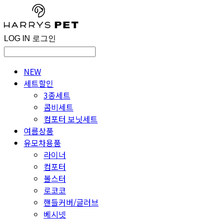
LOG IN
로그인
NEW
세트할인
3종세트
콤비세트
컴포터 보닛세트
여름상품
유모차용품
라이너
컴포터
볼스터
로코코
핸들커버/글러브
베시넷