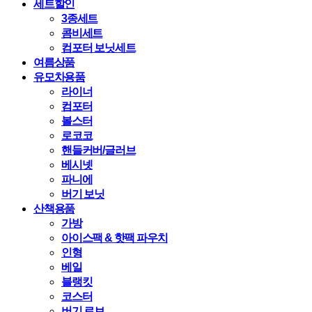
세트할인
3종세트
콤비세트
컴포터 보닛세트
여름상품
유모차용품
라이너
컴포터
볼스터
로코코
핸들커버/글러브
베시넷
파니에
버기 보닛
산책용품
가방
아이스팩 & 핫팩 파우치
인형
베일
블랭킷
코스터
버기 로브