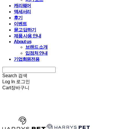
캐리웨어
액세서리
후기
이벤트
묻고 답하기
제품 사용 안내
About us
브랜드 소개
입점처 안내
기업회원전용
Search
검색
Log In
로그인
Cart
장바구니
HARRYSPET