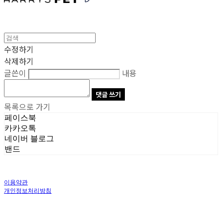
수정하기
삭제하기
글쓴이
내용
댓글 쓰기
목록으로 가기
페이스북
카카오톡
네이버 블로그
밴드
이용약관
개인정보처리방침
사업자정보확인
상호: 주식회사 오브앤 | 대표: 유정훈 | 개인정보관리책임자: 정준영 | 전화: 070-