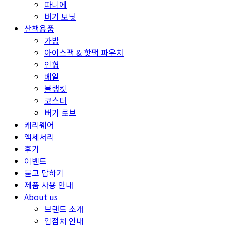
파니에
버기 보닛
산책용품
가방
아이스팩 & 핫팩 파우치
인형
베일
블랭킷
코스터
버기 로브
캐리웨어
액세서리
후기
이벤트
묻고 답하기
제품 사용 안내
About us
브랜드 소개
입점처 안내