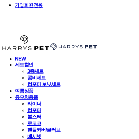
기업회원전용
HARRYSPET
NEW
세트할인
3종세트
콤비세트
컴포터 보닛세트
여름상품
유모차용품
라이너
컴포터
볼스터
로코코
핸들커버/글러브
베시넷