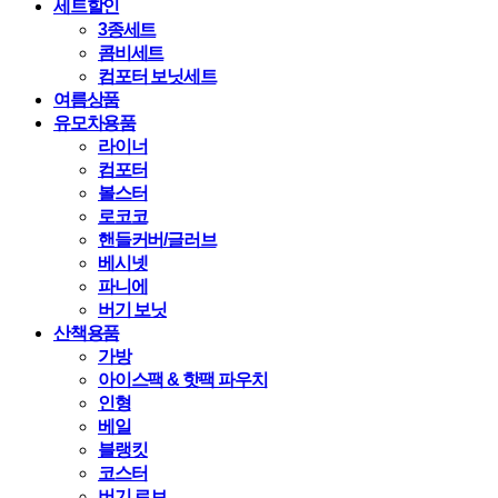
세트할인
3종세트
콤비세트
컴포터 보닛세트
여름상품
유모차용품
라이너
컴포터
볼스터
로코코
핸들커버/글러브
베시넷
파니에
버기 보닛
산책용품
가방
아이스팩 & 핫팩 파우치
인형
베일
블랭킷
코스터
버기 로브