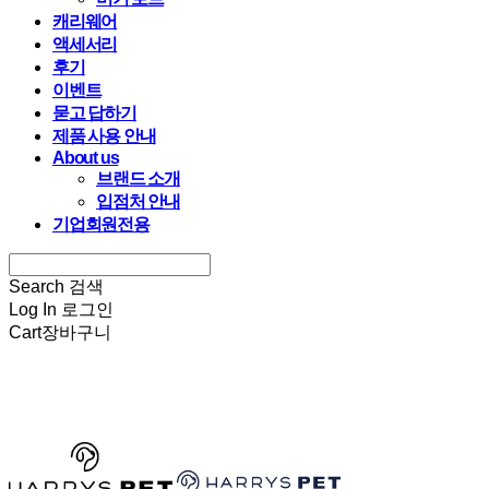
캐리웨어
액세서리
후기
이벤트
묻고 답하기
제품 사용 안내
About us
브랜드 소개
입점처 안내
기업회원전용
Search
검색
Log In
로그인
Cart
장바구니
HARRYSPET