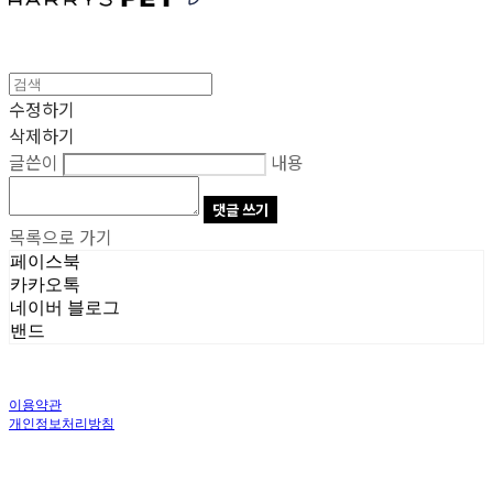
수정하기
삭제하기
글쓴이
내용
댓글 쓰기
목록으로 가기
페이스북
카카오톡
네이버 블로그
밴드
이용약관
개인정보처리방침
사업자정보확인
상호: 주식회사 오브앤 | 대표: 유정훈 | 개인정보관리책임자: 정준영 | 전화: 070-