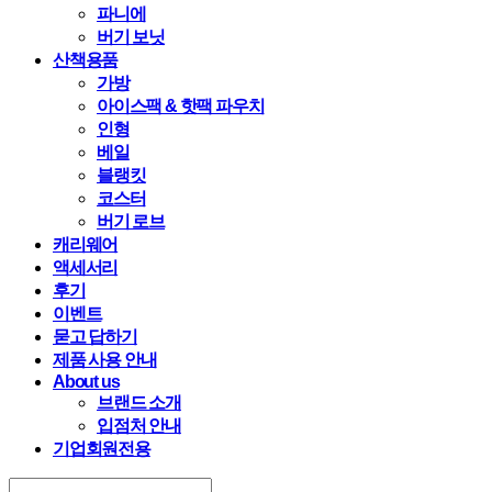
파니에
버기 보닛
산책용품
가방
아이스팩 & 핫팩 파우치
인형
베일
블랭킷
코스터
버기 로브
캐리웨어
액세서리
후기
이벤트
묻고 답하기
제품 사용 안내
About us
브랜드 소개
입점처 안내
기업회원전용