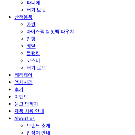
파니에
버기 보닛
산책용품
가방
아이스팩 & 핫팩 파우치
인형
베일
블랭킷
코스터
버기 로브
캐리웨어
액세서리
후기
이벤트
묻고 답하기
제품 사용 안내
About us
브랜드 소개
입점처 안내