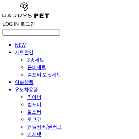
LOG IN
로그인
NEW
세트할인
3종세트
콤비세트
컴포터 보닛세트
여름상품
유모차용품
라이너
컴포터
볼스터
로코코
핸들커버/글러브
베시넷