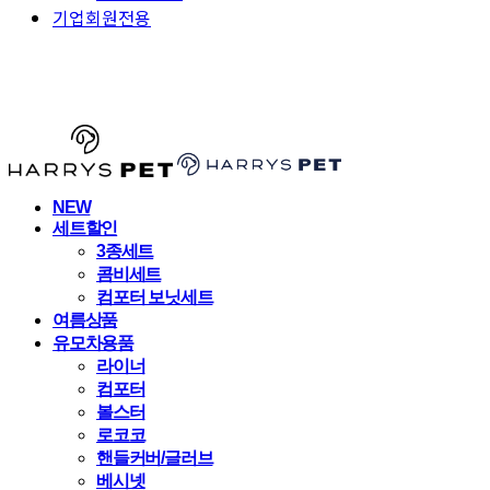
기업회원전용
HARRYSPET
NEW
세트할인
3종세트
콤비세트
컴포터 보닛세트
여름상품
유모차용품
라이너
컴포터
볼스터
로코코
핸들커버/글러브
베시넷