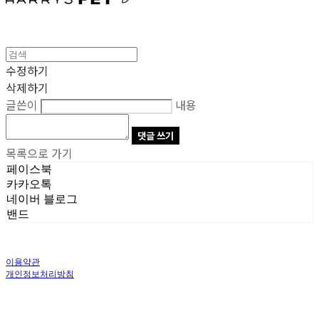
수정하기
삭제하기
글쓴이
내용
댓글 쓰기
목록으로 가기
페이스북
카카오톡
네이버 블로그
밴드
이용약관
개인정보처리방침
사업자정보확인
상호: 주식회사 오브앤 | 대표: 유정훈 | 개인정보관리책임자: 정준영 | 전화: 070-