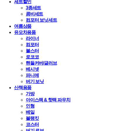
세트할인
3종세트
콤비세트
컴포터 보닛세트
여름상품
유모차용품
라이너
컴포터
볼스터
로코코
핸들커버/글러브
베시넷
파니에
버기 보닛
산책용품
가방
아이스팩 & 핫팩 파우치
인형
베일
블랭킷
코스터
버기 로브