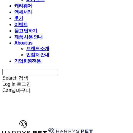
캐리웨어
액세서리
후기
이벤트
묻고 답하기
제품 사용 안내
About us
브랜드 소개
입점처 안내
기업회원전용
Search
검색
Log In
로그인
Cart
장바구니
HARRYSPET