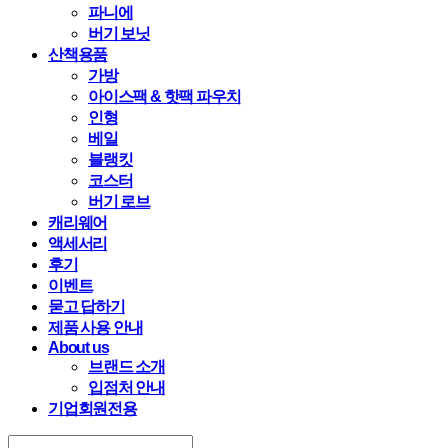
파니에
버기 보닛
산책용품
가방
아이스팩 & 핫팩 파우치
인형
베일
블랭킷
코스터
버기 로브
캐리웨어
액세서리
후기
이벤트
묻고 답하기
제품 사용 안내
About us
브랜드 소개
입점처 안내
기업회원전용