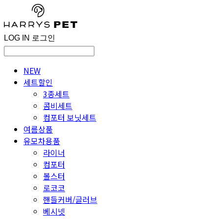
LOG IN
로그인
NEW
세트할인
3종세트
콤비세트
컴포터 보닛세트
여름상품
유모차용품
라이너
컴포터
볼스터
로코코
핸들커버/글러브
베시넷