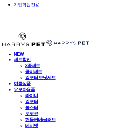
기업회원전용
HARRYSPET
NEW
세트할인
3종세트
콤비세트
컴포터 보닛세트
여름상품
유모차용품
라이너
컴포터
볼스터
로코코
핸들커버/글러브
베시넷