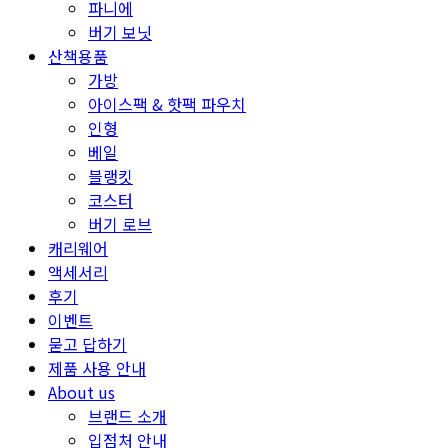
파니에
버기 보닛
산책용품
가방
아이스팩 & 핫팩 파우치
인형
베일
블랭킷
코스터
버기 로브
캐리웨어
액세서리
후기
이벤트
묻고 답하기
제품 사용 안내
About us
브랜드 소개
입점처 안내