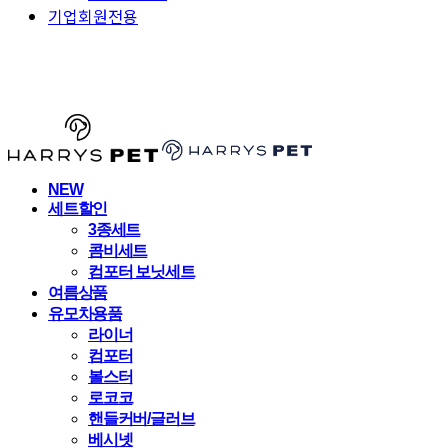
기업회원전용
HARRYSPET
NEW
세트할인
3종세트
콤비세트
컴포터 보닛세트
여름상품
유모차용품
라이너
컴포터
볼스터
로코코
핸들커버/글러브
베시넷