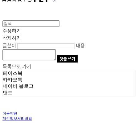
수정하기
삭제하기
글쓴이
내용
댓글 쓰기
목록으로 가기
페이스북
카카오톡
네이버 블로그
밴드
이용약관
개인정보처리방침
사업자정보확인
상호: 주식회사 오브앤 | 대표: 유정훈 | 개인정보관리책임자: 정준영 | 전화: 070-