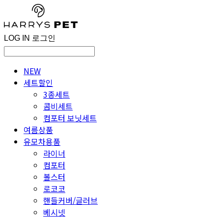
LOG IN
로그인
NEW
세트할인
3종세트
콤비세트
컴포터 보닛세트
여름상품
유모차용품
라이너
컴포터
볼스터
로코코
핸들커버/글러브
베시넷