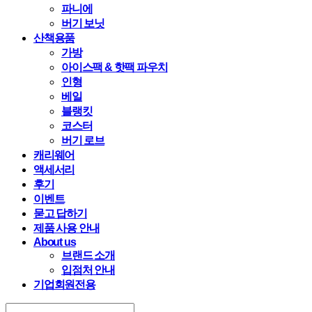
파니에
버기 보닛
산책용품
가방
아이스팩 & 핫팩 파우치
인형
베일
블랭킷
코스터
버기 로브
캐리웨어
액세서리
후기
이벤트
묻고 답하기
제품 사용 안내
About us
브랜드 소개
입점처 안내
기업회원전용