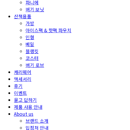
파니에
버기 보닛
산책용품
가방
아이스팩 & 핫팩 파우치
인형
베일
블랭킷
코스터
버기 로브
캐리웨어
액세서리
후기
이벤트
묻고 답하기
제품 사용 안내
About us
브랜드 소개
입점처 안내