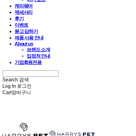
캐리웨어
액세서리
후기
이벤트
묻고 답하기
제품 사용 안내
About us
브랜드 소개
입점처 안내
기업회원전용
Search
검색
Log In
로그인
Cart
장바구니
HARRYSPET