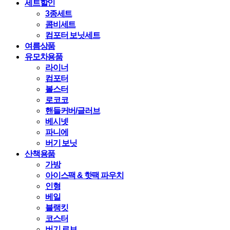
세트할인
3종세트
콤비세트
컴포터 보닛세트
여름상품
유모차용품
라이너
컴포터
볼스터
로코코
핸들커버/글러브
베시넷
파니에
버기 보닛
산책용품
가방
아이스팩 & 핫팩 파우치
인형
베일
블랭킷
코스터
버기 로브