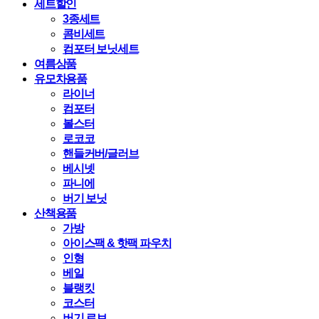
세트할인
3종세트
콤비세트
컴포터 보닛세트
여름상품
유모차용품
라이너
컴포터
볼스터
로코코
핸들커버/글러브
베시넷
파니에
버기 보닛
산책용품
가방
아이스팩 & 핫팩 파우치
인형
베일
블랭킷
코스터
버기 로브