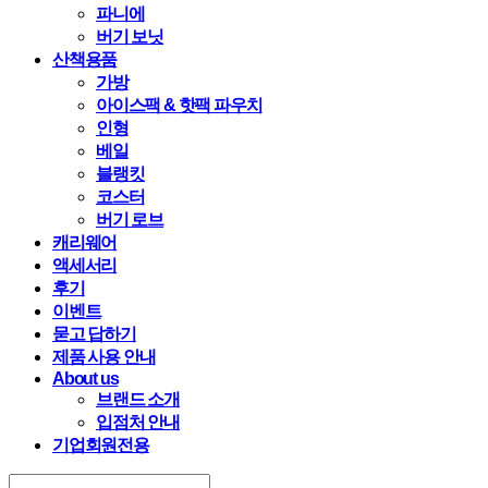
파니에
버기 보닛
산책용품
가방
아이스팩 & 핫팩 파우치
인형
베일
블랭킷
코스터
버기 로브
캐리웨어
액세서리
후기
이벤트
묻고 답하기
제품 사용 안내
About us
브랜드 소개
입점처 안내
기업회원전용