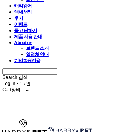
캐리웨어
액세서리
후기
이벤트
묻고 답하기
제품 사용 안내
About us
브랜드 소개
입점처 안내
기업회원전용
Search
검색
Log In
로그인
Cart
장바구니
HARRYSPET