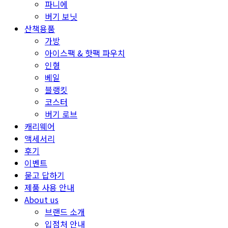
파니에
버기 보닛
산책용품
가방
아이스팩 & 핫팩 파우치
인형
베일
블랭킷
코스터
버기 로브
캐리웨어
액세서리
후기
이벤트
묻고 답하기
제품 사용 안내
About us
브랜드 소개
입점처 안내