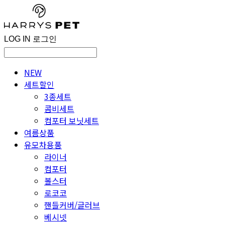
LOG IN
로그인
NEW
세트할인
3종세트
콤비세트
컴포터 보닛세트
여름상품
유모차용품
라이너
컴포터
볼스터
로코코
핸들커버/글러브
베시넷