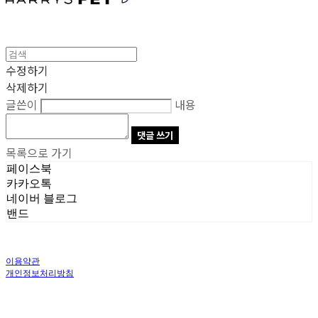
수정하기
삭제하기
글쓴이
내용
댓글 쓰기
목록으로 가기
페이스북
카카오톡
네이버 블로그
밴드
이용약관
개인정보처리방침
사업자정보확인
상호: 주식회사 오브앤 | 대표: 유정훈 | 개인정보관리책임자: 정준영 | 전화: 070-