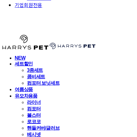
기업회원전용
HARRYSPET
NEW
세트할인
3종세트
콤비세트
컴포터 보닛세트
여름상품
유모차용품
라이너
컴포터
볼스터
로코코
핸들커버/글러브
베시넷