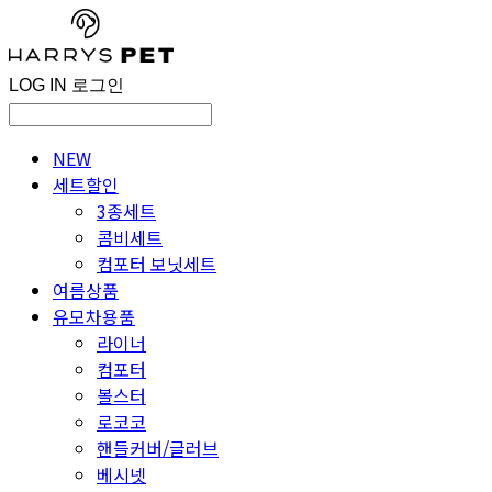
LOG IN
로그인
NEW
세트할인
3종세트
콤비세트
컴포터 보닛세트
여름상품
유모차용품
라이너
컴포터
볼스터
로코코
핸들커버/글러브
베시넷