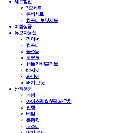
세트할인
3종세트
콤비세트
컴포터 보닛세트
여름상품
유모차용품
라이너
컴포터
볼스터
로코코
핸들커버/글러브
베시넷
파니에
버기 보닛
산책용품
가방
아이스팩 & 핫팩 파우치
인형
베일
블랭킷
코스터
버기 로브