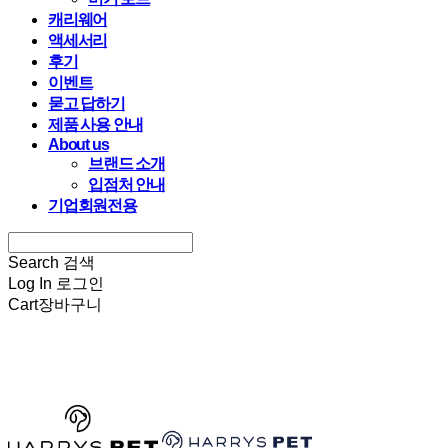
캐리웨어
액세서리
후기
이벤트
묻고 답하기
제품 사용 안내
About us
브랜드 소개
입점처 안내
기업회원전용
Search
검색
Log In
로그인
Cart
장바구니
HARRYSPET