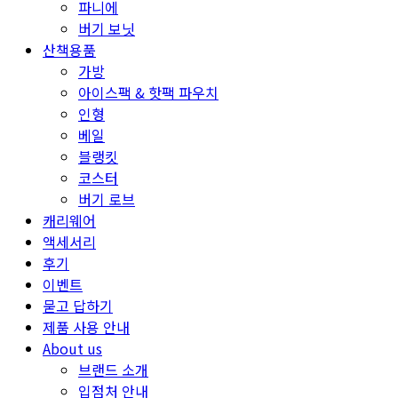
파니에
버기 보닛
산책용품
가방
아이스팩 & 핫팩 파우치
인형
베일
블랭킷
코스터
버기 로브
캐리웨어
액세서리
후기
이벤트
묻고 답하기
제품 사용 안내
About us
브랜드 소개
입점처 안내