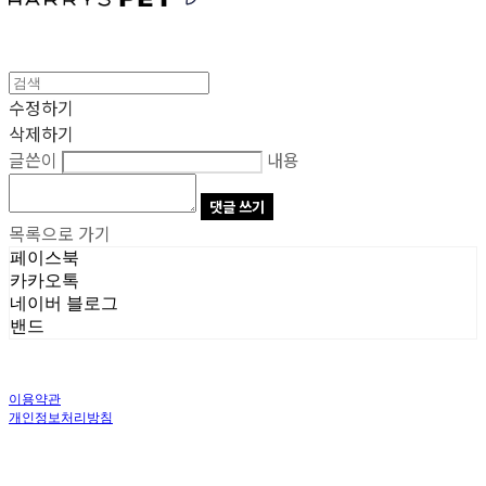
수정하기
삭제하기
글쓴이
내용
댓글 쓰기
목록으로 가기
페이스북
카카오톡
네이버 블로그
밴드
이용약관
개인정보처리방침
사업자정보확인
상호: 주식회사 오브앤 | 대표: 유정훈 | 개인정보관리책임자: 정준영 | 전화: 070-