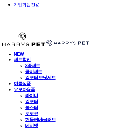
기업회원전용
HARRYSPET
NEW
세트할인
3종세트
콤비세트
컴포터 보닛세트
여름상품
유모차용품
라이너
컴포터
볼스터
로코코
핸들커버/글러브
베시넷