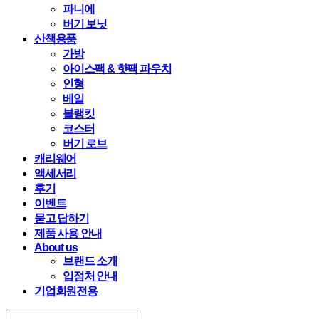
파니에
버기 보닛
산책용품
가방
아이스팩 & 핫팩 파우치
인형
베일
블랭킷
코스터
버기 로브
캐리웨어
액세서리
후기
이벤트
묻고 답하기
제품 사용 안내
About us
브랜드 소개
입점처 안내
기업회원전용