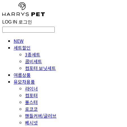
LOG IN
로그인
NEW
세트할인
3종세트
콤비세트
컴포터 보닛세트
여름상품
유모차용품
라이너
컴포터
볼스터
로코코
핸들커버/글러브
베시넷