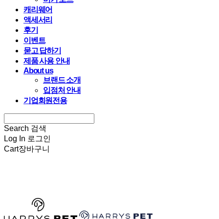
캐리웨어
액세서리
후기
이벤트
묻고 답하기
제품 사용 안내
About us
브랜드 소개
입점처 안내
기업회원전용
Search
검색
Log In
로그인
Cart
장바구니
HARRYSPET