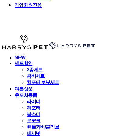
기업회원전용
HARRYSPET
NEW
세트할인
3종세트
콤비세트
컴포터 보닛세트
여름상품
유모차용품
라이너
컴포터
볼스터
로코코
핸들커버/글러브
베시넷