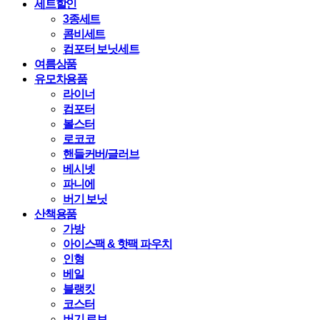
세트할인
3종세트
콤비세트
컴포터 보닛세트
여름상품
유모차용품
라이너
컴포터
볼스터
로코코
핸들커버/글러브
베시넷
파니에
버기 보닛
산책용품
가방
아이스팩 & 핫팩 파우치
인형
베일
블랭킷
코스터
버기 로브