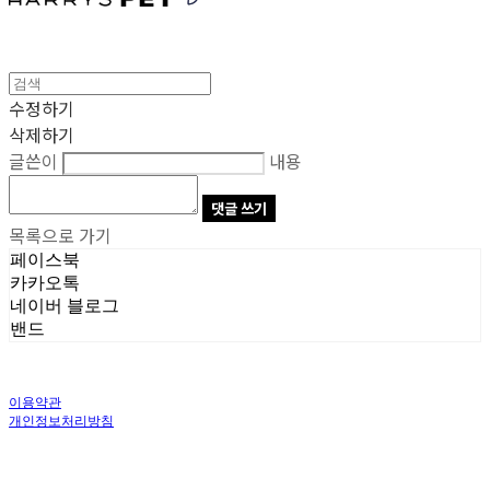
수정하기
삭제하기
글쓴이
내용
댓글 쓰기
목록으로 가기
페이스북
카카오톡
네이버 블로그
밴드
이용약관
개인정보처리방침
사업자정보확인
상호: 주식회사 오브앤 | 대표: 유정훈 | 개인정보관리책임자: 정준영 | 전화: 070-