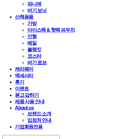
파니에
버기 보닛
산책용품
가방
아이스팩 & 핫팩 파우치
인형
베일
블랭킷
코스터
버기 로브
캐리웨어
액세서리
후기
이벤트
묻고 답하기
제품 사용 안내
About us
브랜드 소개
입점처 안내
기업회원전용