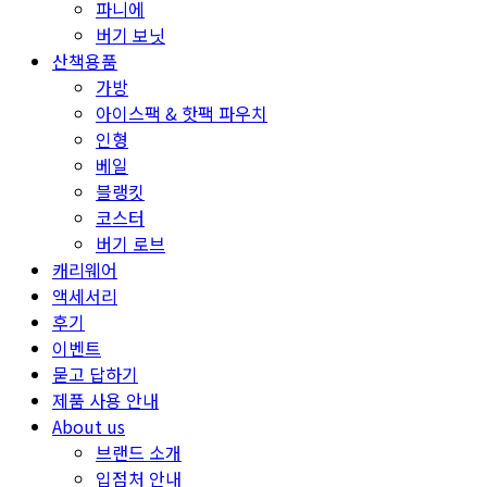
파니에
버기 보닛
산책용품
가방
아이스팩 & 핫팩 파우치
인형
베일
블랭킷
코스터
버기 로브
캐리웨어
액세서리
후기
이벤트
묻고 답하기
제품 사용 안내
About us
브랜드 소개
입점처 안내