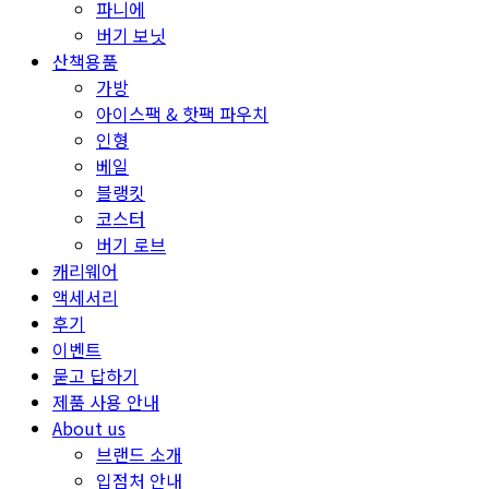
파니에
버기 보닛
산책용품
가방
아이스팩 & 핫팩 파우치
인형
베일
블랭킷
코스터
버기 로브
캐리웨어
액세서리
후기
이벤트
묻고 답하기
제품 사용 안내
About us
브랜드 소개
입점처 안내