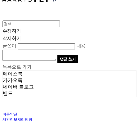
수정하기
삭제하기
글쓴이
내용
댓글 쓰기
목록으로 가기
페이스북
카카오톡
네이버 블로그
밴드
이용약관
개인정보처리방침
사업자정보확인
상호: 주식회사 오브앤 | 대표: 유정훈 | 개인정보관리책임자: 정준영 | 전화: 070-