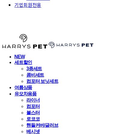
기업회원전용
HARRYSPET
NEW
세트할인
3종세트
콤비세트
컴포터 보닛세트
여름상품
유모차용품
라이너
컴포터
볼스터
로코코
핸들커버/글러브
베시넷