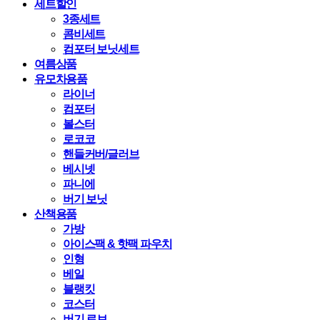
세트할인
3종세트
콤비세트
컴포터 보닛세트
여름상품
유모차용품
라이너
컴포터
볼스터
로코코
핸들커버/글러브
베시넷
파니에
버기 보닛
산책용품
가방
아이스팩 & 핫팩 파우치
인형
베일
블랭킷
코스터
버기 로브