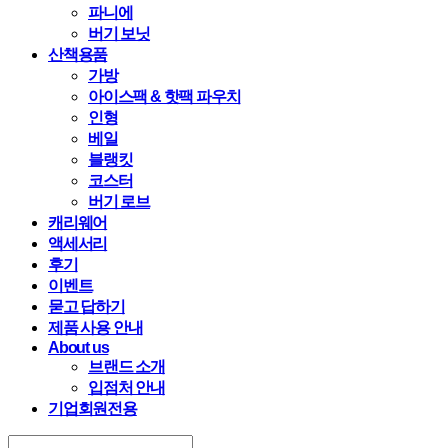
파니에
버기 보닛
산책용품
가방
아이스팩 & 핫팩 파우치
인형
베일
블랭킷
코스터
버기 로브
캐리웨어
액세서리
후기
이벤트
묻고 답하기
제품 사용 안내
About us
브랜드 소개
입점처 안내
기업회원전용