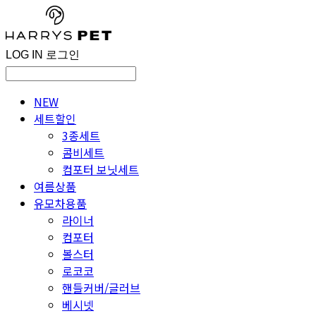
LOG IN
로그인
NEW
세트할인
3종세트
콤비세트
컴포터 보닛세트
여름상품
유모차용품
라이너
컴포터
볼스터
로코코
핸들커버/글러브
베시넷