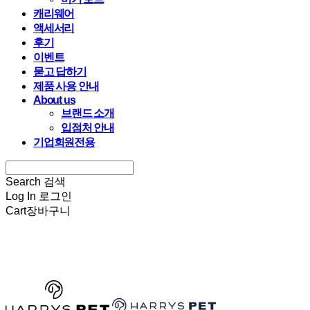
캐리웨어
액세서리
후기
이벤트
묻고 답하기
제품 사용 안내
About us
브랜드 소개
입점처 안내
기업회원전용
Search
검색
Log In
로그인
Cart
장바구니
HARRYSPET