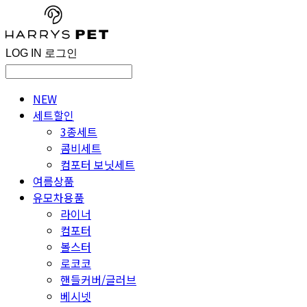
LOG IN
로그인
NEW
세트할인
3종세트
콤비세트
컴포터 보닛세트
여름상품
유모차용품
라이너
컴포터
볼스터
로코코
핸들커버/글러브
베시넷