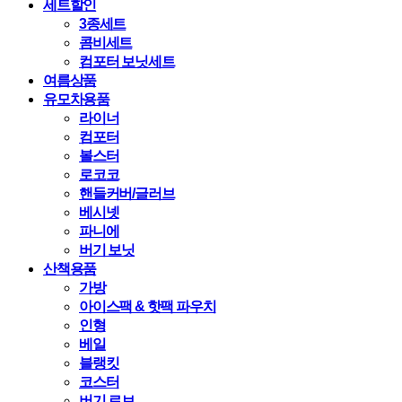
세트할인
3종세트
콤비세트
컴포터 보닛세트
여름상품
유모차용품
라이너
컴포터
볼스터
로코코
핸들커버/글러브
베시넷
파니에
버기 보닛
산책용품
가방
아이스팩 & 핫팩 파우치
인형
베일
블랭킷
코스터
버기 로브