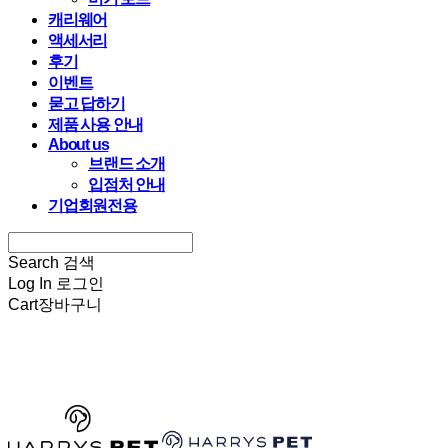
캐리웨어
액세서리
후기
이벤트
묻고 답하기
제품 사용 안내
About us
브랜드 소개
입점처 안내
기업회원전용
Search
검색
Log In
로그인
Cart
장바구니
HARRYSPET