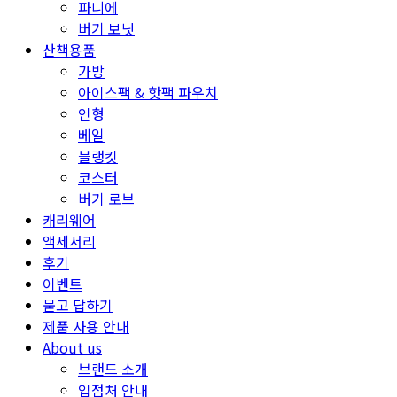
파니에
버기 보닛
산책용품
가방
아이스팩 & 핫팩 파우치
인형
베일
블랭킷
코스터
버기 로브
캐리웨어
액세서리
후기
이벤트
묻고 답하기
제품 사용 안내
About us
브랜드 소개
입점처 안내