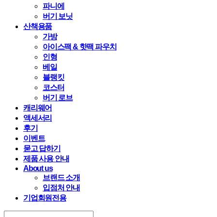
파니에
버기 보닛
산책용품
가방
아이스팩 & 핫팩 파우치
인형
베일
블랭킷
코스터
버기 로브
캐리웨어
액세서리
후기
이벤트
묻고 답하기
제품 사용 안내
About us
브랜드 소개
입점처 안내
기업회원전용