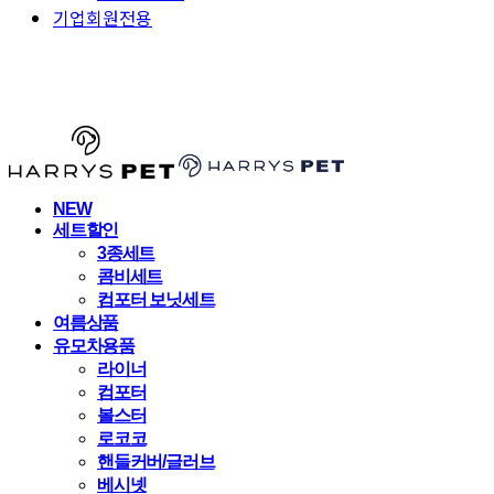
기업회원전용
HARRYSPET
NEW
세트할인
3종세트
콤비세트
컴포터 보닛세트
여름상품
유모차용품
라이너
컴포터
볼스터
로코코
핸들커버/글러브
베시넷