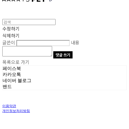
수정하기
삭제하기
글쓴이
내용
댓글 쓰기
목록으로 가기
페이스북
카카오톡
네이버 블로그
밴드
이용약관
개인정보처리방침
사업자정보확인
상호: 주식회사 오브앤 | 대표: 유정훈 | 개인정보관리책임자: 정준영 | 전화: 070-