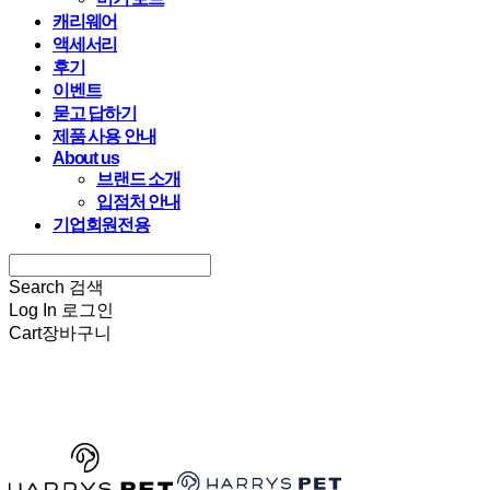
캐리웨어
액세서리
후기
이벤트
묻고 답하기
제품 사용 안내
About us
브랜드 소개
입점처 안내
기업회원전용
Search
검색
Log In
로그인
Cart
장바구니
HARRYSPET