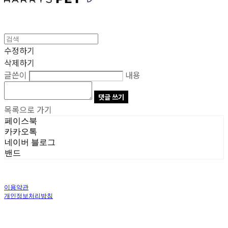
수정하기
삭제하기
글쓴이
내용
댓글 쓰기
목록으로 가기
페이스북
카카오톡
네이버 블로그
밴드
이용약관
개인정보처리방침
사업자정보확인
상호: 주식회사 오브앤 | 대표: 유정훈 | 개인정보관리책임자: 정준영 | 전화: 070-