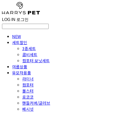
LOG IN
로그인
NEW
세트할인
3종세트
콤비세트
컴포터 보닛세트
여름상품
유모차용품
라이너
컴포터
볼스터
로코코
핸들커버/글러브
베시넷