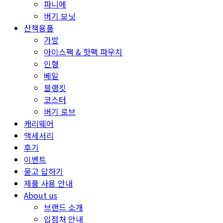
파니에
버기 보닛
산책용품
가방
아이스팩 & 핫팩 파우치
인형
베일
블랭킷
코스터
버기 로브
캐리웨어
액세서리
후기
이벤트
묻고 답하기
제품 사용 안내
About us
브랜드 소개
입점처 안내