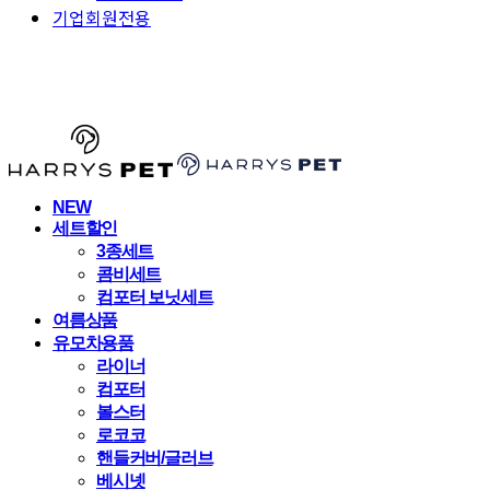
기업회원전용
HARRYSPET
NEW
세트할인
3종세트
콤비세트
컴포터 보닛세트
여름상품
유모차용품
라이너
컴포터
볼스터
로코코
핸들커버/글러브
베시넷