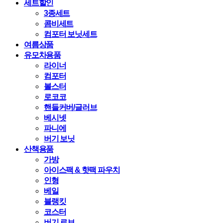
세트할인
3종세트
콤비세트
컴포터 보닛세트
여름상품
유모차용품
라이너
컴포터
볼스터
로코코
핸들커버/글러브
베시넷
파니에
버기 보닛
산책용품
가방
아이스팩 & 핫팩 파우치
인형
베일
블랭킷
코스터
버기 로브