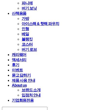
파니에
버기 보닛
산책용품
가방
아이스팩 & 핫팩 파우치
인형
베일
블랭킷
코스터
버기 로브
캐리웨어
액세서리
후기
이벤트
묻고 답하기
제품 사용 안내
About us
브랜드 소개
입점처 안내
기업회원전용