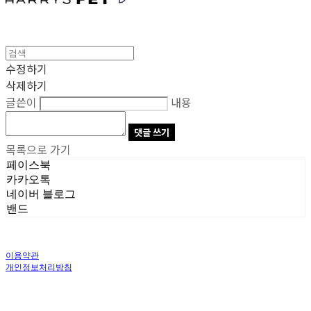
수정하기
삭제하기
글쓴이
내용
댓글 쓰기
목록으로 가기
페이스북
카카오톡
네이버 블로그
밴드
이용약관
개인정보처리방침
사업자정보확인
상호: 주식회사 오브앤 | 대표: 유정훈 | 개인정보관리책임자: 정준영 | 전화: 070-