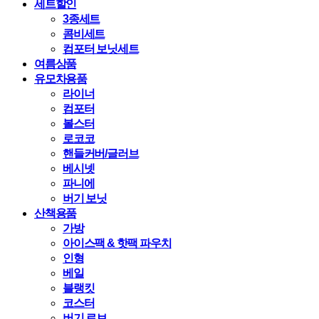
세트할인
3종세트
콤비세트
컴포터 보닛세트
여름상품
유모차용품
라이너
컴포터
볼스터
로코코
핸들커버/글러브
베시넷
파니에
버기 보닛
산책용품
가방
아이스팩 & 핫팩 파우치
인형
베일
블랭킷
코스터
버기 로브