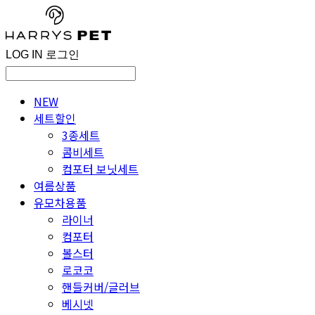
LOG IN
로그인
NEW
세트할인
3종세트
콤비세트
컴포터 보닛세트
여름상품
유모차용품
라이너
컴포터
볼스터
로코코
핸들커버/글러브
베시넷