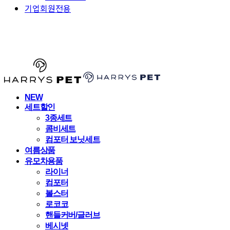
기업회원전용
HARRYSPET
NEW
세트할인
3종세트
콤비세트
컴포터 보닛세트
여름상품
유모차용품
라이너
컴포터
볼스터
로코코
핸들커버/글러브
베시넷