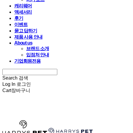
캐리웨어
액세서리
후기
이벤트
묻고 답하기
제품 사용 안내
About us
브랜드 소개
입점처 안내
기업회원전용
Search
검색
Log In
로그인
Cart
장바구니
HARRYSPET