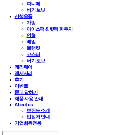
파니에
버기 보닛
산책용품
가방
아이스팩 & 핫팩 파우치
인형
베일
블랭킷
코스터
버기 로브
캐리웨어
액세서리
후기
이벤트
묻고 답하기
제품 사용 안내
About us
브랜드 소개
입점처 안내
기업회원전용