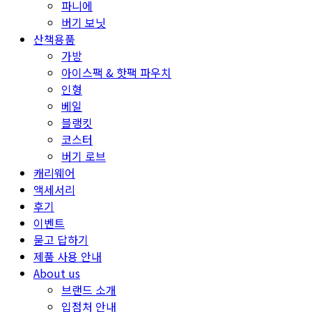
파니에
버기 보닛
산책용품
가방
아이스팩 & 핫팩 파우치
인형
베일
블랭킷
코스터
버기 로브
캐리웨어
액세서리
후기
이벤트
묻고 답하기
제품 사용 안내
About us
브랜드 소개
입점처 안내