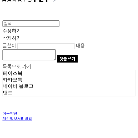
수정하기
삭제하기
글쓴이
내용
댓글 쓰기
목록으로 가기
페이스북
카카오톡
네이버 블로그
밴드
이용약관
개인정보처리방침
사업자정보확인
상호: 주식회사 오브앤 | 대표: 유정훈 | 개인정보관리책임자: 정준영 | 전화: 070-