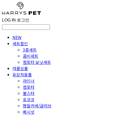
LOG IN
로그인
NEW
세트할인
3종세트
콤비세트
컴포터 보닛세트
여름상품
유모차용품
라이너
컴포터
볼스터
로코코
핸들커버/글러브
베시넷