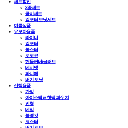
세트할인
3종세트
콤비세트
컴포터 보닛세트
여름상품
유모차용품
라이너
컴포터
볼스터
로코코
핸들커버/글러브
베시넷
파니에
버기 보닛
산책용품
가방
아이스팩 & 핫팩 파우치
인형
베일
블랭킷
코스터
버기 로브