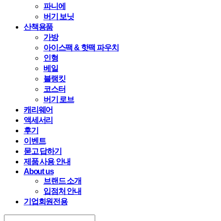
파니에
버기 보닛
산책용품
가방
아이스팩 & 핫팩 파우치
인형
베일
블랭킷
코스터
버기 로브
캐리웨어
액세서리
후기
이벤트
묻고 답하기
제품 사용 안내
About us
브랜드 소개
입점처 안내
기업회원전용