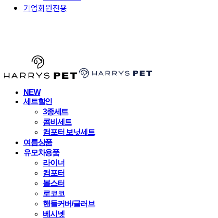
기업회원전용
HARRYSPET
NEW
세트할인
3종세트
콤비세트
컴포터 보닛세트
여름상품
유모차용품
라이너
컴포터
볼스터
로코코
핸들커버/글러브
베시넷