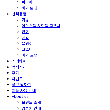
파니에
버기 보닛
산책용품
가방
아이스팩 & 핫팩 파우치
인형
베일
블랭킷
코스터
버기 로브
캐리웨어
액세서리
후기
이벤트
묻고 답하기
제품 사용 안내
About us
브랜드 소개
입점처 안내