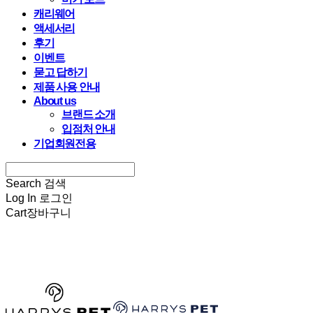
캐리웨어
액세서리
후기
이벤트
묻고 답하기
제품 사용 안내
About us
브랜드 소개
입점처 안내
기업회원전용
Search
검색
Log In
로그인
Cart
장바구니
HARRYSPET