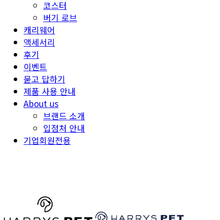
코스터
버기 로브
캐리웨어
액세서리
후기
이벤트
묻고 답하기
제품 사용 안내
About us
브랜드 소개
입점처 안내
기업회원전용
HARRYSPET