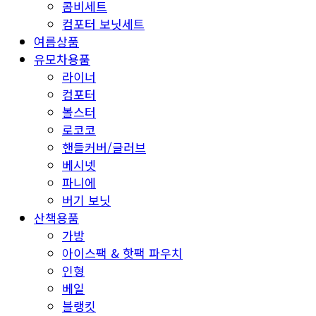
콤비세트
컴포터 보닛세트
여름상품
유모차용품
라이너
컴포터
볼스터
로코코
핸들커버/글러브
베시넷
파니에
버기 보닛
산책용품
가방
아이스팩 & 핫팩 파우치
인형
베일
블랭킷