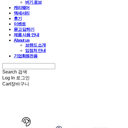
버기 로브
캐리웨어
액세서리
후기
이벤트
묻고 답하기
제품 사용 안내
About us
브랜드 소개
입점처 안내
기업회원전용
Search
검색
Log In
로그인
Cart
장바구니
HARRYSPET