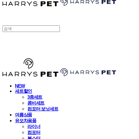
HARRYSPET
NEW
세트할인
3종세트
콤비세트
컴포터 보닛세트
여름상품
유모차용품
라이너
컴포터
볼스터