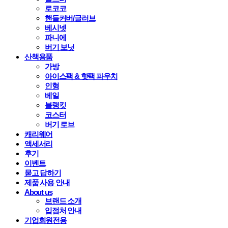
로코코
핸들커버/글러브
베시넷
파니에
버기 보닛
산책용품
가방
아이스팩 & 핫팩 파우치
인형
베일
블랭킷
코스터
버기 로브
캐리웨어
액세서리
후기
이벤트
묻고 답하기
제품 사용 안내
About us
브랜드 소개
입점처 안내
기업회원전용