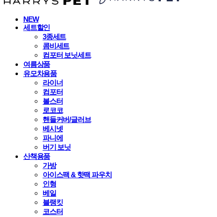
NEW
세트할인
3종세트
콤비세트
컴포터 보닛세트
여름상품
유모차용품
라이너
컴포터
볼스터
로코코
핸들커버/글러브
베시넷
파니에
버기 보닛
산책용품
가방
아이스팩 & 핫팩 파우치
인형
베일
블랭킷
코스터