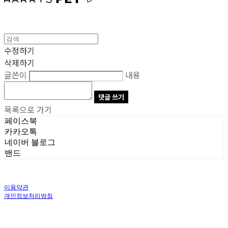
수정하기
삭제하기
글쓴이
내용
댓글 쓰기
목록으로 가기
페이스북
카카오톡
네이버 블로그
밴드
이용약관
개인정보처리방침
사업자정보확인
상호: 주식회사 오브앤 | 대표: 유정훈 | 개인정보관리책임자: 정준영 | 전화: 070-