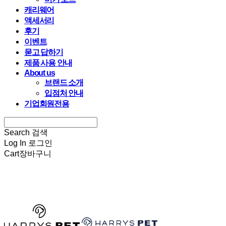
캐리웨어
액세서리
후기
이벤트
묻고 답하기
제품 사용 안내
About us
브랜드 소개
입점처 안내
기업회원전용
Search
검색
Log In
로그인
Cart
장바구니
HARRYSPET