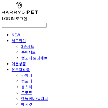
LOG IN
로그인
NEW
세트할인
3종세트
콤비세트
컴포터 보닛세트
여름상품
유모차용품
라이너
컴포터
볼스터
로코코
핸들커버/글러브
베시넷