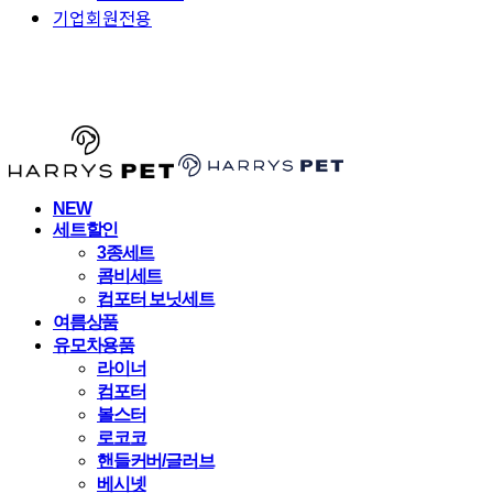
기업회원전용
HARRYSPET
NEW
세트할인
3종세트
콤비세트
컴포터 보닛세트
여름상품
유모차용품
라이너
컴포터
볼스터
로코코
핸들커버/글러브
베시넷