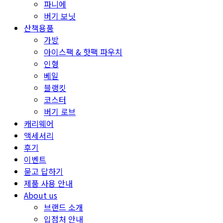
파니에
버기 보닛
산책용품
가방
아이스팩 & 핫팩 파우치
인형
베일
블랭킷
코스터
버기 로브
캐리웨어
액세서리
후기
이벤트
묻고 답하기
제품 사용 안내
About us
브랜드 소개
입점처 안내