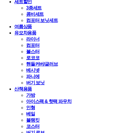
세트할인
3종세트
콤비세트
컴포터 보닛세트
여름상품
유모차용품
라이너
컴포터
볼스터
로코코
핸들커버/글러브
베시넷
파니에
버기 보닛
산책용품
가방
아이스팩 & 핫팩 파우치
인형
베일
블랭킷
코스터
버기 로브