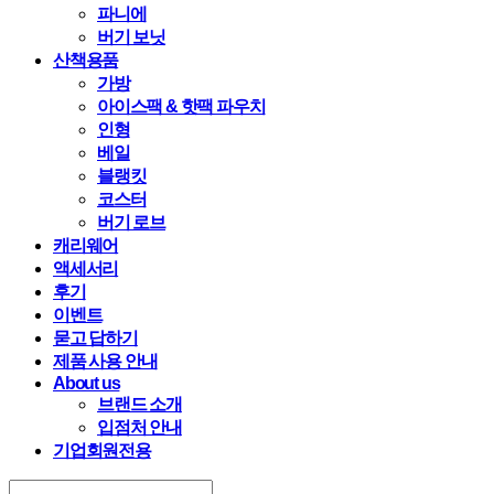
파니에
버기 보닛
산책용품
가방
아이스팩 & 핫팩 파우치
인형
베일
블랭킷
코스터
버기 로브
캐리웨어
액세서리
후기
이벤트
묻고 답하기
제품 사용 안내
About us
브랜드 소개
입점처 안내
기업회원전용