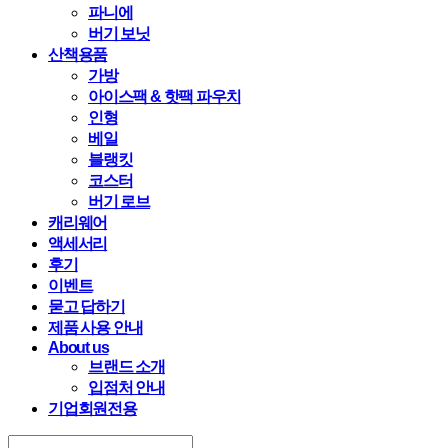
파니에
버기 보닛
산책용품
가방
아이스팩 & 핫팩 파우치
인형
베일
블랭킷
코스터
버기 로브
캐리웨어
액세서리
후기
이벤트
묻고 답하기
제품 사용 안내
About us
브랜드 소개
입점처 안내
기업회원전용