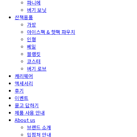
파니에
버기 보닛
산책용품
가방
아이스팩 & 핫팩 파우치
인형
베일
블랭킷
코스터
버기 로브
캐리웨어
액세서리
후기
이벤트
묻고 답하기
제품 사용 안내
About us
브랜드 소개
입점처 안내