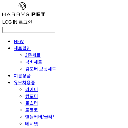
LOG IN
로그인
NEW
세트할인
3종세트
콤비세트
컴포터 보닛세트
여름상품
유모차용품
라이너
컴포터
볼스터
로코코
핸들커버/글러브
베시넷