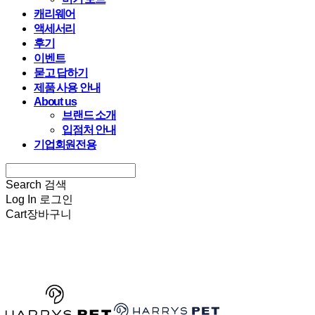
캐리웨어
액세서리
후기
이벤트
묻고 답하기
제품 사용 안내
About us
브랜드 소개
입점처 안내
기업회원전용
Search
검색
Log In
로그인
Cart
장바구니
HARRYSPET