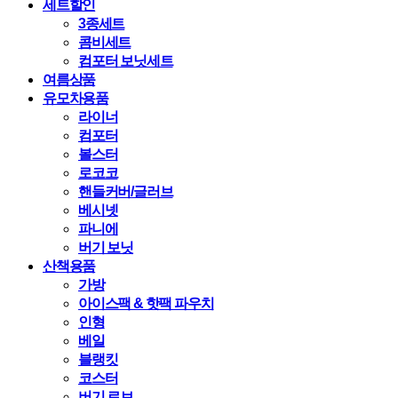
세트할인
3종세트
콤비세트
컴포터 보닛세트
여름상품
유모차용품
라이너
컴포터
볼스터
로코코
핸들커버/글러브
베시넷
파니에
버기 보닛
산책용품
가방
아이스팩 & 핫팩 파우치
인형
베일
블랭킷
코스터
버기 로브