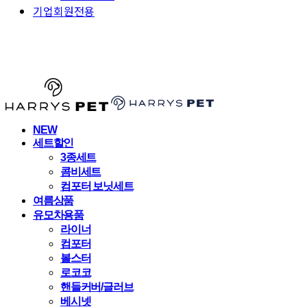
기업회원전용
HARRYSPET
NEW
세트할인
3종세트
콤비세트
컴포터 보닛세트
여름상품
유모차용품
라이너
컴포터
볼스터
로코코
핸들커버/글러브
베시넷