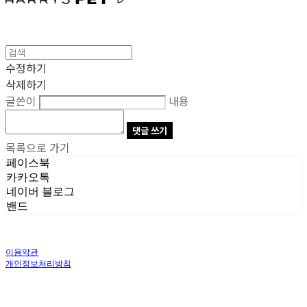
수정하기
삭제하기
글쓴이
내용
댓글 쓰기
목록으로 가기
페이스북
카카오톡
네이버 블로그
밴드
이용약관
개인정보처리방침
사업자정보확인
상호: 주식회사 오브앤 | 대표: 유정훈 | 개인정보관리책임자: 정준영 | 전화: 070-